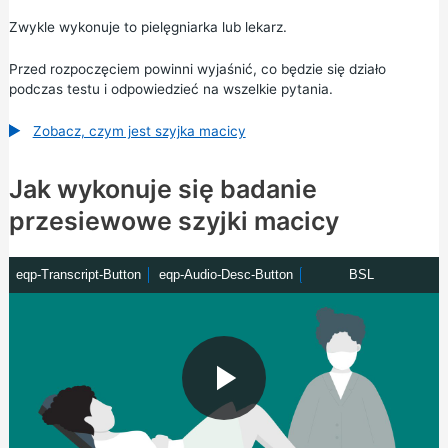
Zwykle wykonuje to pielęgniarka lub lekarz.
Przed rozpoczęciem powinni wyjaśnić, co będzie się działo
podczas testu i odpowiedzieć na wszelkie pytania.
Zobacz, czym jest szyjka macicy
Jak wykonuje się badanie
przesiewowe szyjki macicy
e
eqp-Transcript-Button
e
eqp-Audio-Desc-Button
B
BSL
q
q
S
p
p
L
-
-
T
A
r
u
a
d
n
i
s
o
c
-
r
D
P
i
e
p
s
t
c
-
-