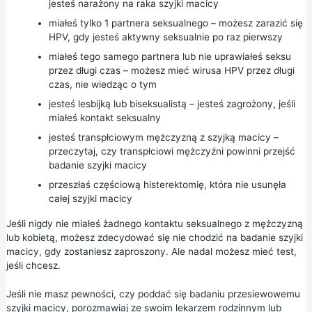
jesteś narażony na raka szyjki macicy
miałeś tylko 1 partnera seksualnego – możesz zarazić się
HPV, gdy jesteś aktywny seksualnie po raz pierwszy
miałeś tego samego partnera lub nie uprawiałeś seksu
przez długi czas – możesz mieć wirusa HPV przez długi
czas, nie wiedząc o tym
jesteś lesbijką lub biseksualistą – jesteś zagrożony, jeśli
miałeś kontakt seksualny
jesteś transpłciowym mężczyzną z szyjką macicy –
przeczytaj, czy transpłciowi mężczyźni powinni przejść
badanie szyjki macicy
przeszłaś częściową histerektomię, która nie usunęła
całej szyjki macicy
Jeśli nigdy nie miałeś żadnego kontaktu seksualnego z mężczyzną
lub kobietą, możesz zdecydować się nie chodzić na badanie szyjki
macicy, gdy zostaniesz zaproszony. Ale nadal możesz mieć test,
jeśli chcesz.
Jeśli nie masz pewności, czy poddać się badaniu przesiewowemu
szyjki macicy, porozmawiaj ze swoim lekarzem rodzinnym lub