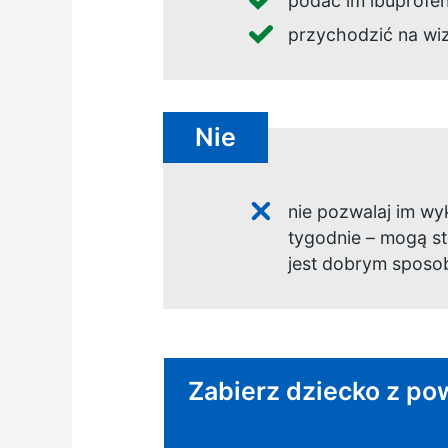
podać im ibuprofen
przychodzić na wiz
Nie
nie pozwalaj im wy
tygodnie – mogą st
jest dobrym sposo
Pilna rada:
Zabierz dziecko z pow