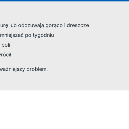
urę lub odczuwają gorąco i dreszcze
 zmniejszać po tygodniu
 boli
wrócił
ważniejszy problem.