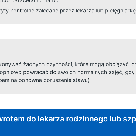
 lub paracetamol na ból
yty kontrolne zalecane przez lekarza lub pielęgniarkę
konywać żadnych czynności, które mogą obciążyć ich
opniowo powracać do swoich normalnych zajęć, gdy po
bem na ponowne poruszenie stawu)
rotem do lekarza rodzinnego lub szpit