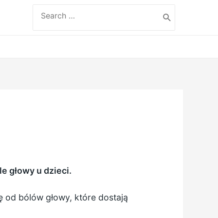
Search
for:
e głowy u dzieci.
ę od bólów głowy, które dostają