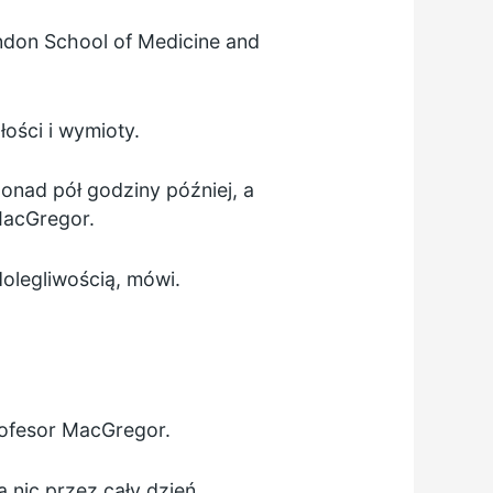
ndon School of Medicine and
łości i wymioty.
onad pół godziny później, a
 MacGregor.
dolegliwością, mówi.
rofesor MacGregor.
ą nic przez cały dzień.