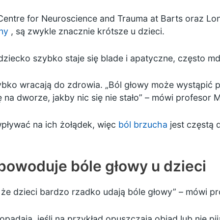
entre for Neuroscience and Trauma at Barts oraz Lo
ny
, są zwykle znacznie krótsze u dzieci.
dziecko szybko staje się blade i apatyczne, często md
ybko wracają do zdrowia. „Ból głowy może wystąpić p
ę na dworze, jakby nic się nie stało” – mówi profesor
wpływać na ich żołądek, więc
ból brzucha
jest częstą 
powoduje bóle głowy u dzieci
że dzieci bardzo rzadko udają bóle głowy” – mówi p
opadają, jeśli na przykład opuszczają obiad lub nie pij