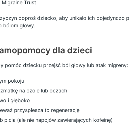
 Migraine Trust
zyczyn poproś dziecko, aby unikało ich pojedynczo p
o bólom głowy.
samopomocy dla dzieci
by pomóc dziecku przejść ból głowy lub atak migreny:
nym pokoju
szmatkę na czole lub oczach
wo i głęboko
ieważ przyspiesza to regenerację
b picia (ale nie napojów zawierających kofeinę)