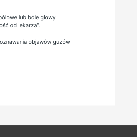
wbólowe lub bóle głowy
ość od lekarza”.
zpoznawania
objawów guzów