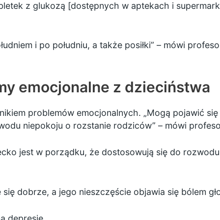
 tabletek z glukozą [dostępnych w aptekach i supermar
udniem i po południu, a także posiłki” – mówi profes
emy emocjonalne z dzieciństwa
ikiem problemów emocjonalnych. „Mogą pojawić się w
wodu niepokoju o rozstanie rodziców” – mówi profes
iecko jest w porządku, że dostosowują się do rozwodu
 się dobrze, a jego nieszczęście objawia się bólem gł
a depresję