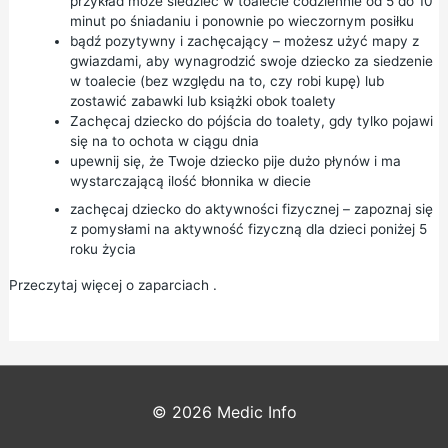
przykład może siedzieć w toalecie codziennie od 5 do 10
minut po śniadaniu i ponownie po wieczornym posiłku
bądź pozytywny i zachęcający – możesz użyć mapy z
gwiazdami, aby wynagrodzić swoje dziecko za siedzenie
w toalecie (bez względu na to, czy robi kupę) lub
zostawić zabawki lub książki obok toalety
Zachęcaj dziecko do pójścia do toalety, gdy tylko pojawi
się na to ochota w ciągu dnia
upewnij się, że Twoje dziecko pije dużo płynów i ma
wystarczającą ilość
błonnika
w diecie
zachęcaj dziecko do aktywności fizycznej – zapoznaj się
z
pomysłami na aktywność fizyczną dla dzieci poniżej 5
roku życia
Przeczytaj więcej o zaparciach
.
© 2026
Medic Info