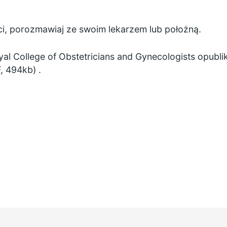
ci, porozmawiaj ze swoim lekarzem lub położną.
yal College of Obstetricians and Gynecologists opubl
, 494kb)
.