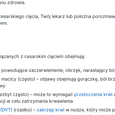
anu zdrowia.
cesarskiego cięcia, Twój lekarz lub położna porozmaw
iem.
iązanych z cesarskim cięciem obejmują:
 powodujące zaczerwienienie, obrzęk, narastający ból
 macicy (często) – objawy obejmują gorączkę, ból b
hwy
iezbyt często) – może to wymagać
przetoczenia krwi
w
acji w celu zatrzymania krwawienia
 (DVT)
(rzadko) –
zakrzep krwi
w nodze, który może p