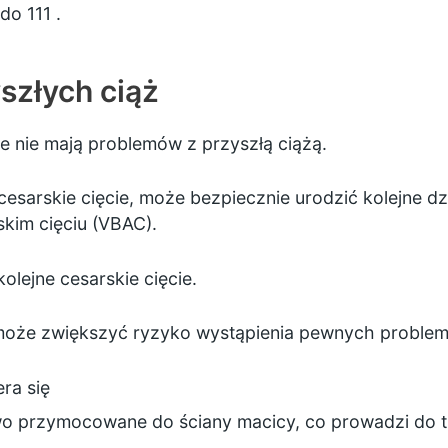
 do
111
.
szłych ciąż
e nie mają problemów z przyszłą ciążą.
 cesarskie cięcie, może bezpiecznie urodzić kolejne 
kim cięciu (VBAC).
lejne cesarskie cięcie.
le może zwiększyć ryzyko wystąpienia pewnych proble
era się
owo przymocowane do ściany macicy, co prowadzi do t