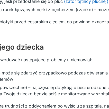
, jeśli przedostanie się do płuc
(zator tętnicy płucnej)
b rurek łączących nerki z pęcherzem (rzadko) – może
iotyki przed cesarskim cięciem, co powinno oznaczać,
jego dziecka
owodować następujące problemy u niemowląt:
 – może się zdarzyć przypadkowo podczas otwierania ma
blemów
powszechne) – najczęściej dotykają dzieci urodzone 
, a Twoje dziecko będzie ściśle monitorowane w szpita
a trudności z oddychaniem po wyjściu ze szpitala, na