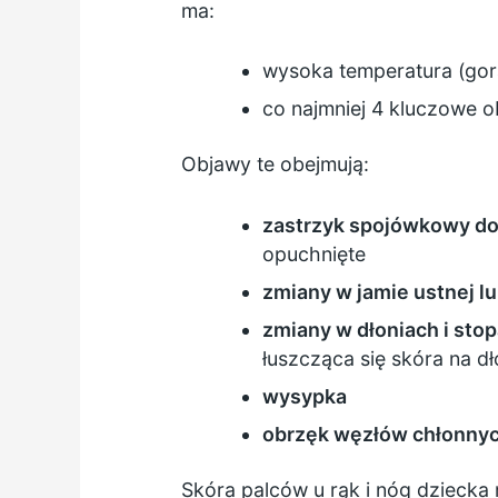
ma:
wysoka temperatura (gorą
co najmniej 4 kluczowe 
Objawy te obejmują:
zastrzyk spojówkowy do
opuchnięte
zmiany w jamie ustnej lu
zmiany w dłoniach i sto
łuszcząca się skóra na d
wysypka
obrzęk węzłów chłonnyc
Skóra palców u rąk i nóg dziecka 