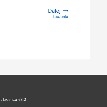
Dalej
Leczenie
:
t Licence v3.0