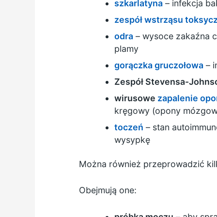
szkarlatyna
– infekcja b
zespół wstrząsu toksyc
odra
– wysoce zakaźna c
plamy
gorączka gruczołowa
– i
Zespół Stevensa-Johns
wirusowe
zapalenie op
kręgowy (opony mózgow
toczeń
– stan autoimmun
wysypkę
Można również przeprowadzić kil
Obejmują one:
próbka moczu
– aby spra