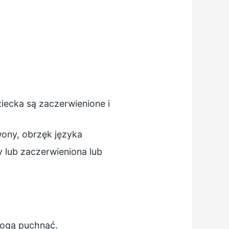
iecka są zaczerwienione i
wony, obrzęk języka
y lub zaczerwieniona lub
 mogą puchnąć.