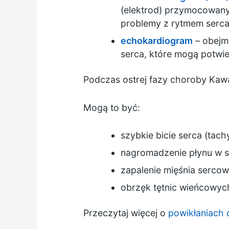
(elektrod) przymocowanyc
problemy z rytmem serc
echokardiogram
– obejm
serca, które mogą potwie
Podczas ostrej fazy choroby Kawa
Mogą to być:
szybkie bicie serca (tach
nagromadzenie płynu w s
zapalenie mięśnia serco
obrzęk tętnic wieńcowych
Przeczytaj więcej o
powikłaniach