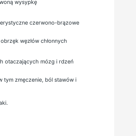
erwoną wysypkę
kterystyczne czerwono-brązowe
i obrzęk węzłów chłonnych
ch otaczających mózg i rdzeń
 tym zmęczenie, ból stawów i
ki.