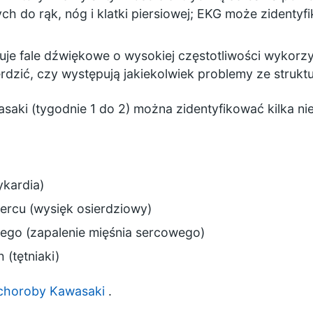
h do rąk, nóg i klatki piersiowej; EKG może zidentyf
a
uje fale dźwiękowe o wysokiej częstotliwości wykor
rdzić, czy występują jakiekolwiek problemy ze struktu
saki (tygodnie 1 do 2) można zidentyfikować kilka ni
ykardia)
ercu (wysięk osierdziowy)
wego (zapalenie mięśnia sercowego)
 (tętniaki)
 choroby Kawasaki
.