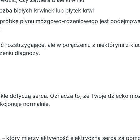
liczba białych krwinek lub płytek krwi
próbkę płynu mózgowo-rdzeniowego jest podejmowa
u
być rozstrzygające, ale w połączeniu z niektórymi z
eniu diagnozy.
kle dotyczą serca. Oznacza to, że Twoje dziecko m
kcjonuje normalnie.
)
– który mierzy aktywność elektryczną serca za pom