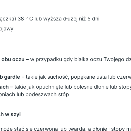
czka) 38 ° C lub wyższa dłużej niż 5 dni
objawy
 obu oczu
– w przypadku gdy białka oczu Twojego dz
b gardle
– takie jak suchość, popękane usta lub czer
pach
– takie jak opuchnięte lub bolesne dłonie lub stop
łoniach lub podeszwach stóp
h w szyi
może stać się czerwona lub twarda, a dłonie i stopy