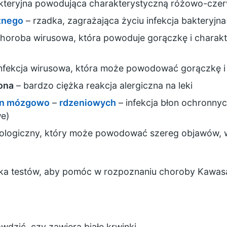
akteryjna powodująca charakterystyczną różowo-cz
znego
– rzadka, zagrażająca życiu infekcja bakteryjna
horoba wirusowa, która powoduje gorączkę i chara
nfekcja wirusowa, która może powodować gorączkę 
ona
– bardzo ciężka reakcja alergiczna na leki
on mózgowo
–
rdzeniowych
– infekcja błon ochronny
e)
ologiczny, który może powodować szereg objawów, w
ka testów, aby pomóc w rozpoznaniu choroby Kawasa
wdzić, czy zawiera białe krwinki