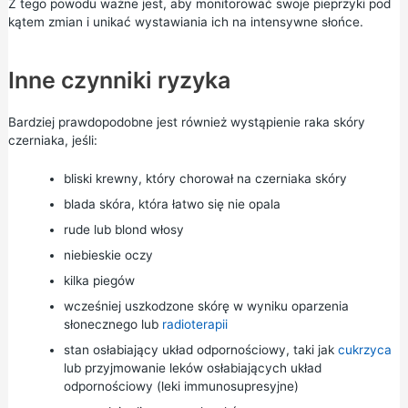
Z tego powodu ważne jest, aby monitorować swoje pieprzyki pod
kątem zmian i unikać wystawiania ich na intensywne słońce.
Inne czynniki ryzyka
Bardziej prawdopodobne jest również wystąpienie raka skóry
czerniaka, jeśli:
bliski krewny, który chorował na czerniaka skóry
blada skóra, która łatwo się nie opala
rude lub blond włosy
niebieskie oczy
kilka piegów
wcześniej uszkodzone skórę w wyniku oparzenia
słonecznego lub
radioterapii
stan osłabiający układ odpornościowy, taki jak
cukrzyca
lub przyjmowanie leków osłabiających układ
odpornościowy (leki immunosupresyjne)