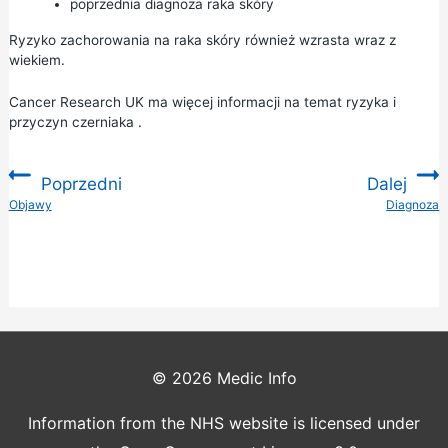
poprzednia diagnoza raka skóry
Ryzyko zachorowania na raka skóry również wzrasta wraz z
wiekiem.
Cancer Research UK ma więcej informacji na temat
ryzyka i
przyczyn czerniaka
.
Poprzedni
Dalej
:
Objawy
Diagnoza
:
© 2026
Medic Info
Information from the NHS website is licensed under