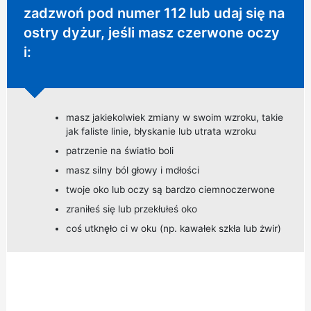
Wymagane natychmiastowe działanie:
zadzwoń pod numer 112 lub udaj się na
ostry dyżur, jeśli masz czerwone oczy
i:
masz jakiekolwiek zmiany w swoim wzroku, takie
jak faliste linie, błyskanie lub utrata wzroku
patrzenie na światło boli
masz silny ból głowy i mdłości
twoje oko lub oczy są bardzo ciemnoczerwone
zraniłeś się lub przekłułeś oko
coś utknęło ci w oku (np. kawałek szkła lub żwir)