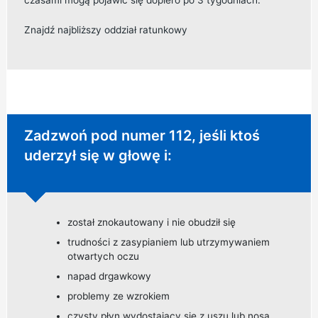
Znajdź najbliższy oddział ratunkowy
Wymagane natychmiastowe działanie:
Zadzwoń pod numer 112, jeśli ktoś
uderzył się w głowę i:
został znokautowany i nie obudził się
trudności z zasypianiem lub utrzymywaniem
otwartych oczu
napad drgawkowy
problemy ze wzrokiem
czysty płyn wydostający się z uszu lub nosa