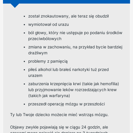
został znokautowany, ale teraz się obudził
wymiotował od urazu
ból głowy, który nie ustępuje po podaniu środków
przeciwbólowych
zmiana w zachowaniu, na przykład bycie bardziej
drażliwym
problemy z pamięcią
piłeś alkohol lub brałeś narkotyki tuż przed
urazem
zaburzenia krzepnięcia krwi (takie jak hemofilia)
lub przyjmowanie leków rozrzedzających krew
(takich jak warfaryna)
przeszedł operację mózgu w przeszłości
Ty lub Twoje dziecko możecie mieć wstrząs mózgu.
Objawy zwykle pojawiają się w ciągu 24 godzin, ale
czasami mogą pojawić się dopiero po 3 tygodniach.