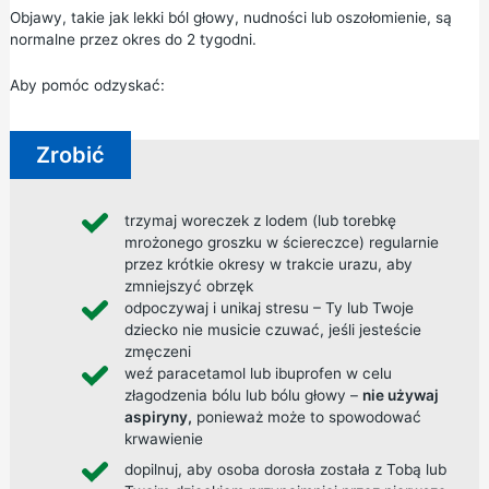
Objawy, takie jak lekki ból głowy, nudności lub oszołomienie, są
normalne przez okres do 2 tygodni.
Aby pomóc odzyskać:
Zrobić
trzymaj woreczek z lodem (lub torebkę
mrożonego groszku w ściereczce) regularnie
przez krótkie okresy w trakcie urazu, aby
zmniejszyć obrzęk
odpoczywaj i unikaj stresu – Ty lub Twoje
dziecko nie musicie czuwać, jeśli jesteście
zmęczeni
weź
paracetamol
lub
ibuprofen w
celu
złagodzenia bólu lub bólu głowy –
nie używaj
aspiryny,
ponieważ może to spowodować
krwawienie
dopilnuj, aby osoba dorosła została z Tobą lub