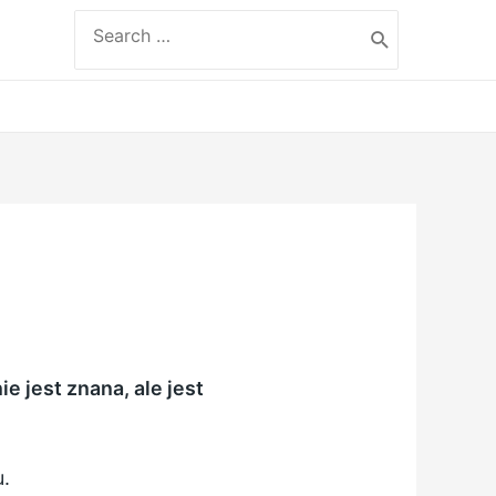
Search
for:
e jest znana, ale jest
u.