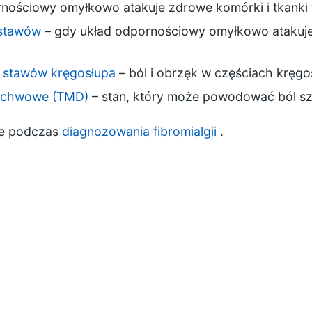
nościowy omyłkowo atakuje zdrowe komórki i tkanki 
 stawów
– gdy układ odpornościowy omyłkowo atakuj
e stawów kręgosłupa
– ból i obrzęk w częściach kręgo
żuchwowe (TMD)
– stan, który może powodować ból szc
ne podczas
diagnozowania fibromialgii
.