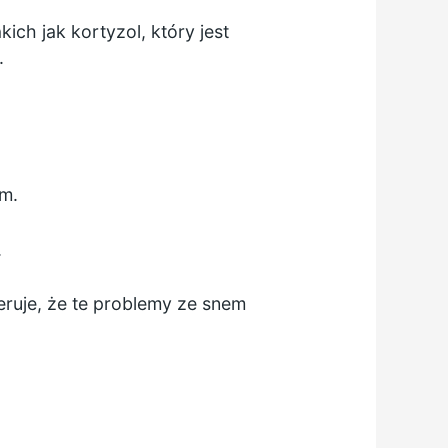
ch jak kortyzol, który jest
.
em.
.
ruje, że te problemy ze snem