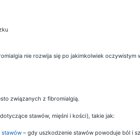
zku
omialgia nie rozwija się po jakimkolwiek oczywistym 
ęsto związanych z fibromialgią.
otyczące stawów, mięśni i kości), takie jak:
a stawów
– gdy uszkodzenie stawów powoduje ból i s