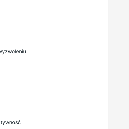
wyzwoleniu.
ztywność