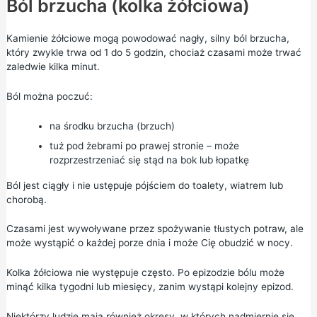
Ból brzucha (kolka żółciowa)
Kamienie żółciowe mogą powodować nagły, silny ból brzucha,
który zwykle trwa od 1 do 5 godzin, chociaż czasami może trwać
zaledwie kilka minut.
Ból można poczuć:
na środku brzucha (brzuch)
tuż pod żebrami po prawej stronie – może
rozprzestrzeniać się stąd na bok lub łopatkę
Ból jest ciągły i nie ustępuje pójściem do toalety, wiatrem lub
chorobą.
Czasami jest wywoływane przez spożywanie tłustych potraw, ale
może wystąpić o każdej porze dnia i może Cię obudzić w nocy.
Kolka żółciowa nie występuje często. Po epizodzie bólu może
minąć kilka tygodni lub miesięcy, zanim wystąpi kolejny epizod.
Niektórzy ludzie mają również okresy, w których nadmiernie się