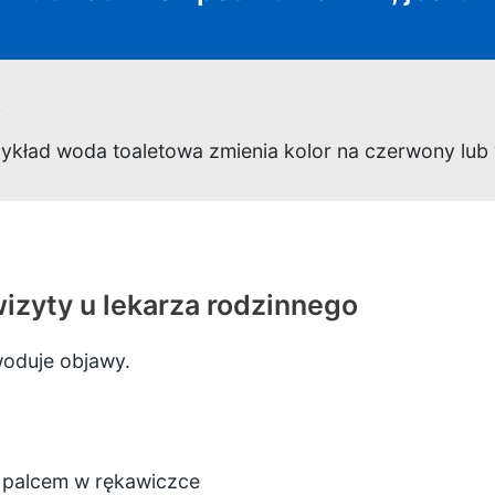
y
rzykład woda toaletowa zmienia kolor na czerwony lub
wizyty u lekarza rodzinnego
woduje objawy.
palcem w rękawiczce