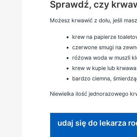
Sprawdź, czy krwaw
Możesz krwawić z dołu, jeśli masz
krew na papierze toalet
czerwone smugi na zewnę
różowa woda w muszli kl
krew w kupie lub krwawa
bardzo ciemna, śmierdzą
Niewielka ilość jednorazowego krw
Niepilna porada:
udaj się do lekarza ro