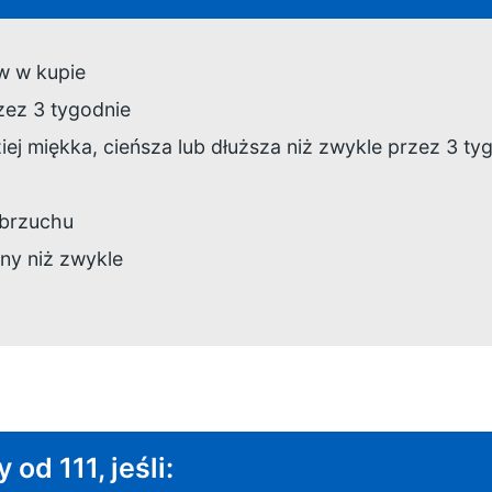
w w kupie
zez 3 tygodnie
iej miękka, cieńsza lub dłuższa niż zwykle przez 3 ty
 brzuchu
ny niż zwykle
od 111, jeśli: