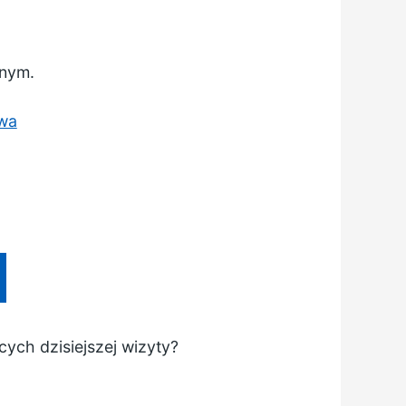
nnym.
owa
cych dzisiejszej wizyty?