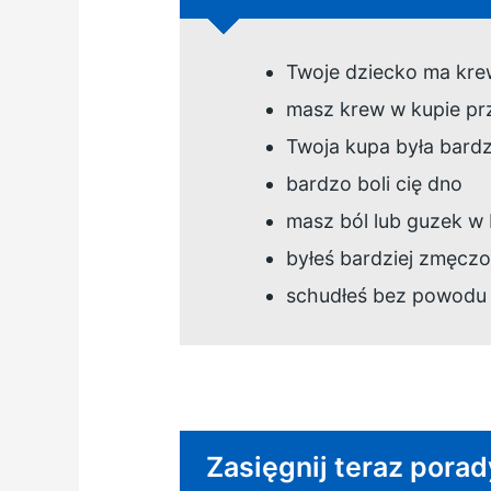
Twoje dziecko ma kre
masz krew w kupie pr
Twoja kupa była bardz
bardzo boli cię dno
masz ból lub guzek w
byłeś bardziej zmęczo
schudłeś bez powodu
Pilna rada:
Zasięgnij teraz porady 