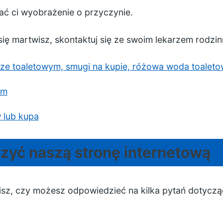
ać ci wyobrażenie o przyczynie.
 się martwisz, skontaktuj się ze swoim lekarzem rodzi
ze toaletowym, smugi na kupie, różowa woda toalet
em
 lub kupa
yć naszą stronę internetową
obisz, czy możesz odpowiedzieć na kilka pytań dotyczą