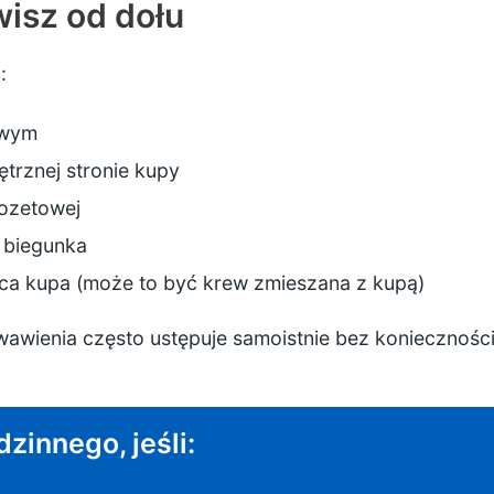
isz od dołu
:
owym
trznej stronie kupy
ozetowej
 biegunka
ca kupa (może to być krew zmieszana z kupą)
awienia często ustępuje samoistnie bez konieczności
dzinnego, jeśli: