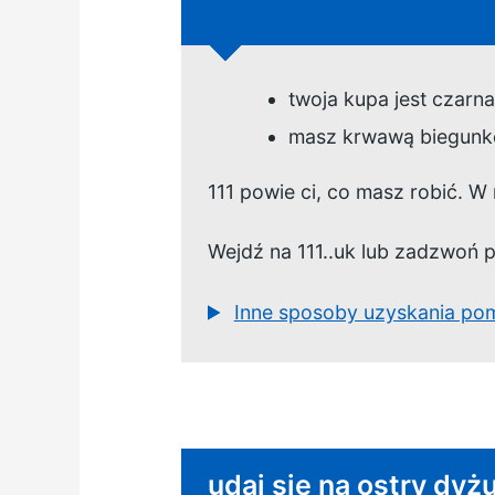
twoja kupa jest czarn
masz krwawą biegunk
111 powie ci, co masz robić. W 
Wejdź na
111..uk
lub
zadzwoń p
Inne sposoby uzyskania po
Wymagane natychmias
udaj się na ostry dyż