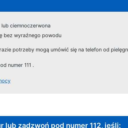
a lub ciemnoczerwona
ę bez wyraźnego powodu
razie potrzeby mogą umówić się na telefon od pielęgni
od numer 111
.
mocy
towe działanie:
ur lub zadzwoń pod numer 112, jeśli: