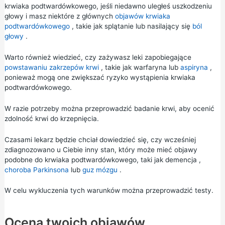
krwiaka podtwardówkowego, jeśli niedawno uległeś uszkodzeniu
głowy i masz niektóre z głównych
objawów krwiaka
podtwardówkowego
, takie jak splątanie lub nasilający się
ból
głowy
.
Warto również wiedzieć, czy zażywasz leki zapobiegające
powstawaniu zakrzepów krwi
, takie jak
warfaryna
lub
aspiryna
,
ponieważ mogą one zwiększać ryzyko wystąpienia krwiaka
podtwardówkowego.
W razie potrzeby można przeprowadzić badanie krwi, aby ocenić
zdolność krwi do krzepnięcia.
Czasami lekarz będzie chciał dowiedzieć się, czy wcześniej
zdiagnozowano u Ciebie inny stan, który może mieć objawy
podobne do krwiaka podtwardówkowego, taki jak
demencja
,
choroba Parkinsona
lub
guz mózgu
.
W celu wykluczenia tych warunków można przeprowadzić testy.
Ocena twoich objawów