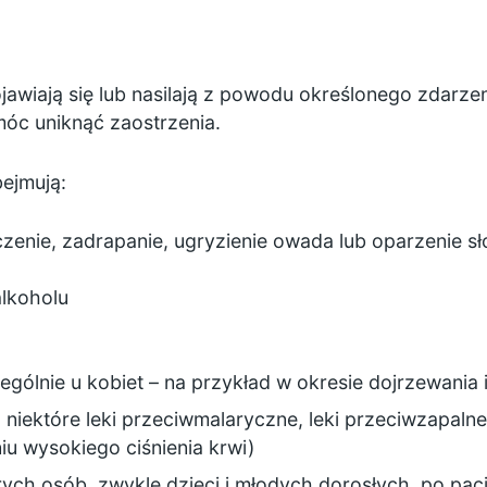
jawiają się lub nasilają z powodu określonego zdar
c uniknąć zaostrzenia.
ejmują:
eczenie, zadrapanie, ugryzienie owada lub oparzenie s
alkoholu
gólnie u kobiet – na przykład w
okresie dojrzewania
lit, niektóre leki przeciwmalaryczne, leki przeciwzapal
u wysokiego ciśnienia krwi)
órych osób, zwykle dzieci i młodych dorosłych, po pac