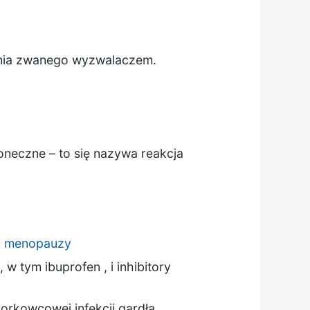
zenia zwanego wyzwalaczem.
łoneczne – to się nazywa reakcja
i
menopauzy
ne, w tym
ibuprofen
, i inhibitory
iorkowcowej infekcji gardła