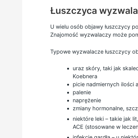
Łuszczyca wyzwala
U wielu osób objawy łuszczycy po
Znajomość wyzwalaczy może pomó
Typowe wyzwalacze łuszczycy ob
uraz skóry, taki jak skal
Koebnera
picie nadmiernych ilości 
palenie
naprężenie
zmiany hormonalne, szcze
niektóre leki – takie jak 
ACE (stosowane w leczeni
infekcje gardła – u niekt