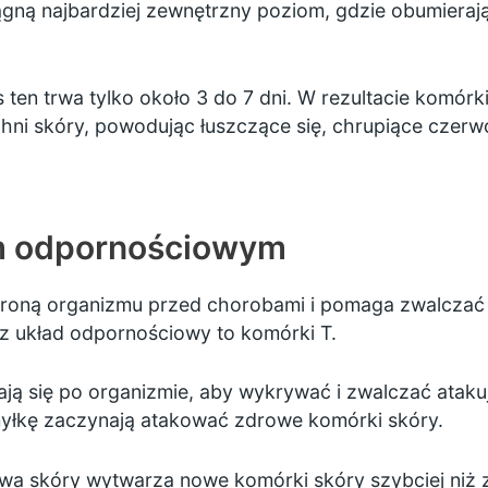
gną najbardziej zewnętrzny poziom, gdzie obumierają 
en trwa tylko około 3 do 7 dni. W rezultacie komórki, 
ni skóry, powodując łuszczące się, chrupiące czerw
m odpornościowym
broną organizmu przed chorobami i pomaga zwalczać 
 układ odpornościowy to komórki T.
ą się po organizmie, aby wykrywać i zwalczać atakując
myłkę zaczynają atakować zdrowe komórki skóry.
wa skóry wytwarza nowe komórki skóry szybciej niż 