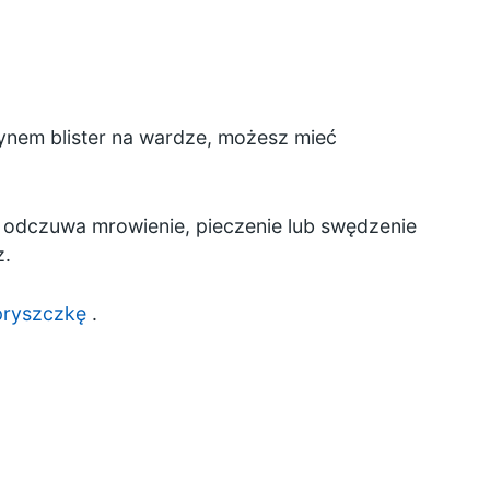
łynem blister na wardze, możesz mieć
odczuwa mrowienie, pieczenie lub swędzenie
z.
opryszczkę
.