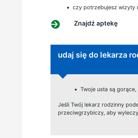
czy potrzebujesz wizyty 
Znajdź aptekę
Niepilna porada:
udaj się do lekarza ro
Twoje usta są gorące,
Jeśli Twój lekarz rodzinny po
przeciwgrzybiczy, aby wylecz