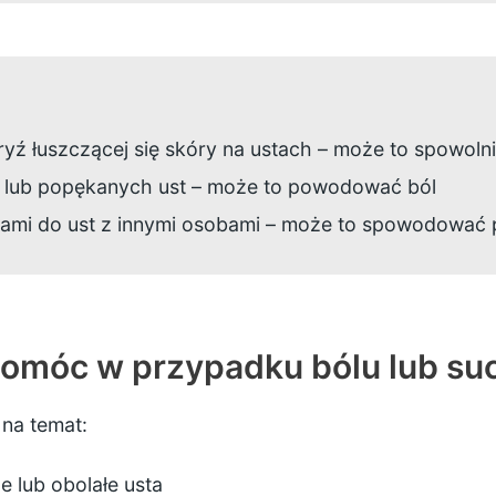
gryź łuszczącej się skóry na ustach – może to spowoln
ch lub popękanych ust – może to powodować ból
samami do ust z innymi osobami – może to spowodować
móc w przypadku bólu lub suc
na temat:
e lub obolałe usta