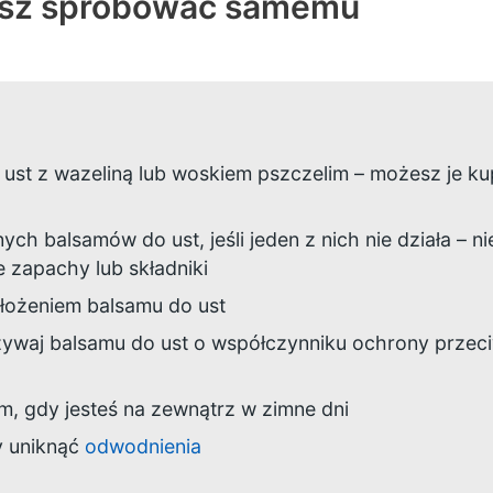
esz spróbować samemu
ust z wazeliną lub woskiem pszczelim – możesz je ku
ych balsamów do ust, jeśli jeden z nich nie działa – 
e zapachy lub składniki
ałożeniem balsamu do ust
ywaj balsamu do ust o współczynniku ochrony przeciw
em, gdy jesteś na zewnątrz w zimne dni
y uniknąć
odwodnienia