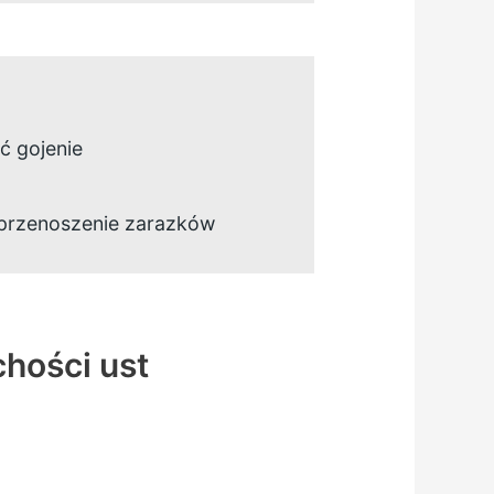
ić gojenie
 przenoszenie zarazków
hości ust