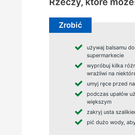
Rzeczy, które moż
Zrobić
używaj balsamu do 
supermarkecie
wypróbuj kilka różn
wrażliwi na niektór
umyj ręce przed n
podczas upałów uż
większym
zakryj usta szaliki
pić dużo wody, ab