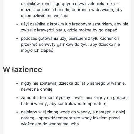
czajników, rondli i gorących drzwiczek piekarnika –
możesz umieścić barierkę ochronną w drzwiach, aby
uniemożliwić mu wejście
użyj czajnika z krótkim lub kręconym sznurkiem, aby nie
zwisał z krawędzi blatu, gdzie można by go złapać
podczas gotowania użyj pierścieni z tyłu kuchenki i
przekręć uchwyty garnków do tyłu, aby dziecko nie
mogło ich złapać
W łazience
nigdy nie zostawiaj dziecka do lat 5 samego w wannie,
nawet na chwilę
zamontuj termostatyczny zawór mieszający na gorącej
baterii wanny, aby kontrolować temperaturę
najpierw wlej zimną wodę do wanny, a następnie dolej
gorącą – sprawdź temperaturę wody łokciem przed
włożeniem do wanny malucha