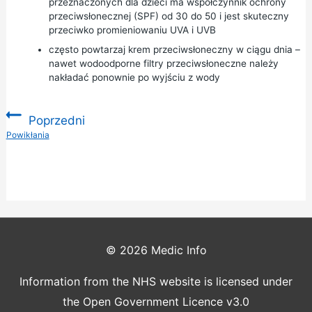
przeznaczonych dla dzieci ma współczynnik ochrony
przeciwsłonecznej (SPF) od 30 do 50 i jest skuteczny
przeciwko promieniowaniu UVA i UVB
często powtarzaj krem przeciwsłoneczny w ciągu dnia –
nawet wodoodporne filtry przeciwsłoneczne należy
nakładać ponownie po wyjściu z wody
Poprzedni
:
Powikłania
© 2026
Medic Info
Information from the NHS website is licensed under
the Open Government Licence v3.0