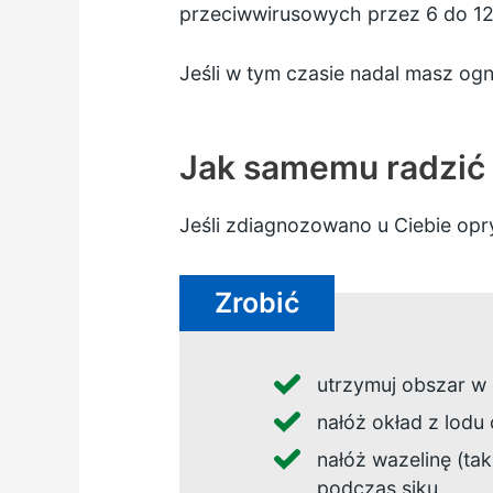
przeciwwirusowych przez 6 do 12
Jeśli w tym czasie nadal masz og
Jak samemu radzić 
Jeśli zdiagnozowano u Ciebie op
Zrobić
utrzymuj obszar w 
nałóż okład z lodu 
nałóż wazelinę (tak
podczas siku