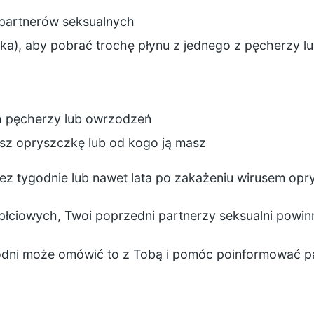
 partnerów seksualnych
ka), aby pobrać trochę płynu z jednego z pęcherzy l
ch pęcherzy lub owrzodzeń
asz opryszczkę lub od kogo ją masz
ez tygodnie lub nawet lata po zakażeniu wirusem opry
łciowych, Twoi poprzedni partnerzy seksualni powinn
odni może omówić to z Tobą i pomóc poinformować par