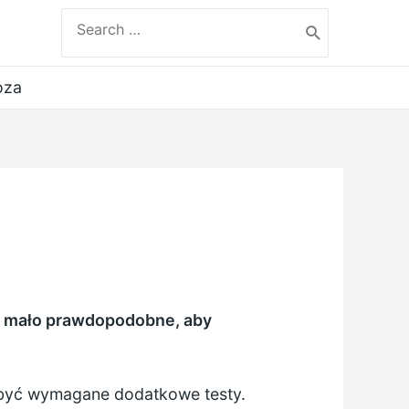
Search
for:
oza
st mało prawdopodobne, aby
ą być wymagane dodatkowe testy.