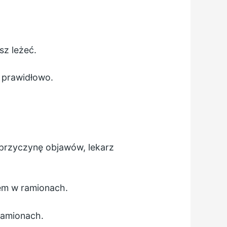
sz leżeć.
 prawidłowo.
 przyczynę objawów, lekarz
iem w ramionach.
ramionach.