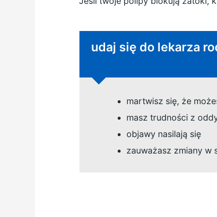
Jeśli twoje polipy blokują zatoki
Niepilna porada:
udaj się do lekarza ro
martwisz się, że może
masz trudności z odd
objawy nasilają się
zauważasz zmiany w 