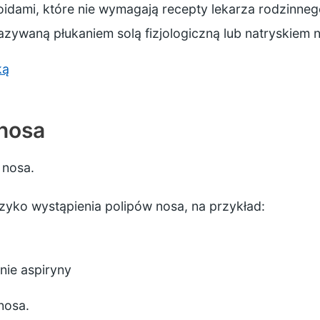
oidami, które nie wymagają recepty lekarza rodzinne
zywaną płukaniem solą fizjologiczną lub natryskiem
ką
nosa
 nosa.
yko wystąpienia polipów nosa, na przykład:
nie aspiryny
nosa.