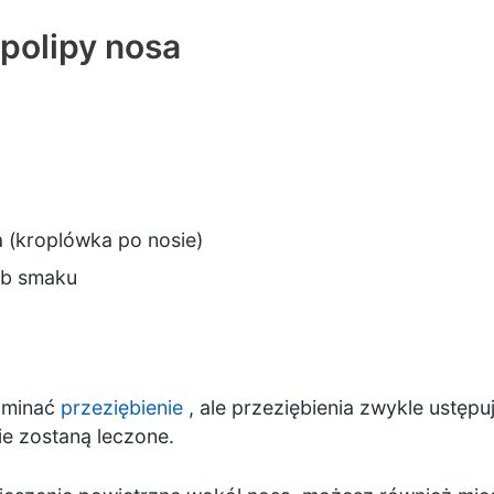
polipy nosa
a (kroplówka po nosie)
ub smaku
ominać
przeziębienie
, ale przeziębienia zwykle ustępu
ie zostaną leczone.