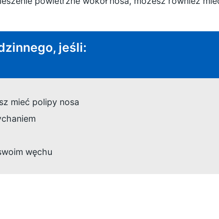
, kieszenie powietrzne wokół nosa, możesz również mi
dzinnego, jeśli:
sz mieć polipy nosa
ychaniem
swoim węchu