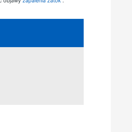
eć objawy
zapalenia zatok
.