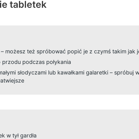
ie tabletek
ą – możesz też spróbować popić je z czymś takim jak 
o przodu podczas połykania
małymi słodyczami lub kawałkami galaretki – spróbuj
łatwiejsze
ek w tył gardła