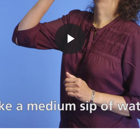
P
l
a