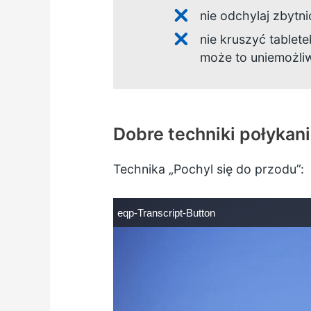
nie odchylaj zbytn
nie kruszyć tablete
może to uniemożliw
Dobre techniki połykani
Technika „Pochyl się do przodu”:
e
eqp-Transcript-Button
q
p
-
T
r
a
n
s
c
r