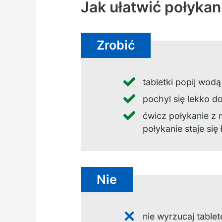
Jak ułatwić połykan
Zrobić
tabletki popij wod
pochyl się lekko d
ćwicz połykanie z 
połykanie staje się 
Nie
nie wyrzucaj tablet