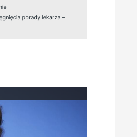
nie
ięgnięcia porady lekarza –