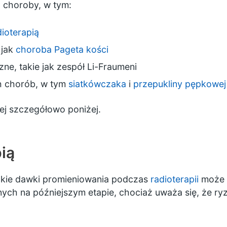
 choroby, w tym:
dioterapią
 jak
choroba Pageta kości
ne, takie jak zespół Li-Fraumeni
ch chorób, w tym
siatkówczaka
i
przepukliny pępkowej
ej szczegółowo poniżej.
ią
okie dawki
promieniowania
podczas
radioterapii
może 
 na późniejszym etapie, chociaż uważa się, że ryzyk