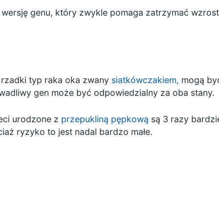
 wersję genu, który zwykle pomaga zatrzymać wzros
y rzadki typ raka oka zwany
siatkówczakiem,
mogą być 
wadliwy gen może być odpowiedzialny za oba stany.
eci urodzone z
przepukliną pępkową
są 3 razy bardzi
iaż ryzyko to jest nadal bardzo małe.