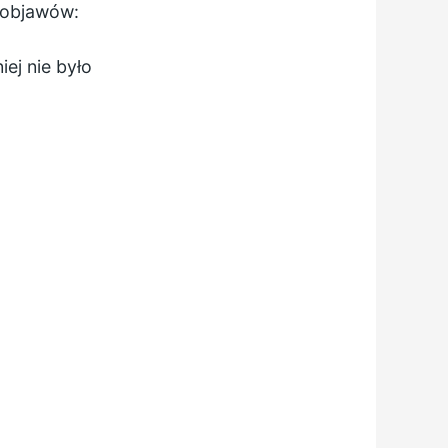
h objawów:
iej nie było