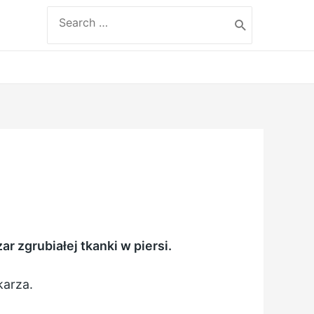
Search
for:
r zgrubiałej tkanki w piersi.
karza.