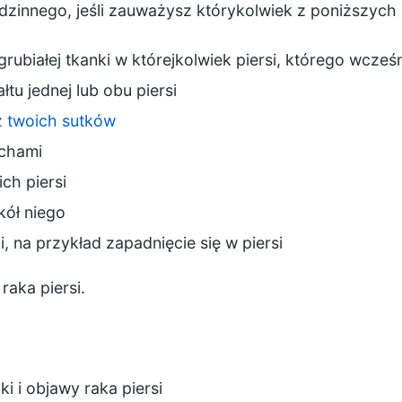
odzinnego, jeśli zauważysz którykolwiek z poniższyc
ubiałej tkanki w którejkolwiek piersi, którego wcześn
łtu jednej lub obu piersi
z twoich sutków
achami
ch piersi
kół niego
 na przykład zapadnięcie się w piersi
raka piersi.
ki i objawy raka piersi