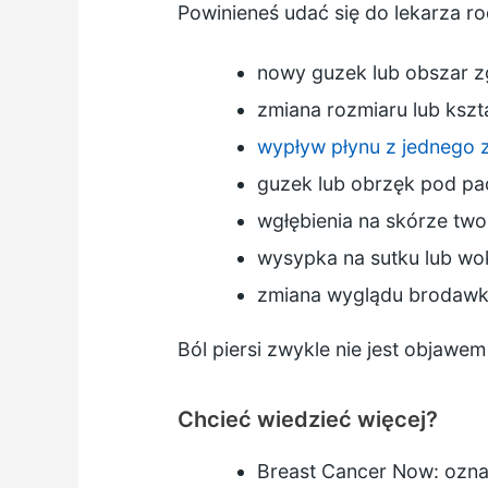
Powinieneś udać się do lekarza r
nowy guzek lub obszar zgr
zmiana rozmiaru lub kszta
wypływ płynu z jednego 
guzek lub obrzęk pod p
wgłębienia na skórze twoi
wysypka na sutku lub wo
zmiana wyglądu brodawki,
Ból piersi zwykle nie jest objawem 
Chcieć wiedzieć więcej?
Breast Cancer Now:
ozna