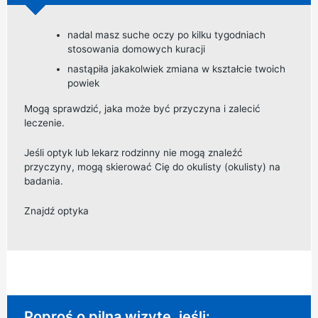
nadal masz suche oczy po kilku tygodniach
stosowania domowych kuracji
nastąpiła jakakolwiek zmiana w kształcie twoich
powiek
Mogą sprawdzić, jaka może być przyczyna i zalecić
leczenie.
Jeśli optyk lub lekarz rodzinny nie mogą znaleźć
przyczyny, mogą skierować Cię do okulisty (okulisty) na
badania.
Znajdź optyka
Pilna rada:
Poproś o pilną wizytę, jeśli: