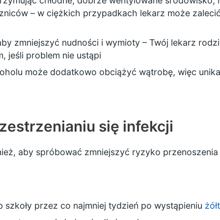
rzymując chłodne, dobrze wentylowane środowisko, no
szniców – w ciężkich przypadkach lekarz może zalec
, aby zmniejszyć nudności i wymioty – Twój lekarz ro
 jeśli problem nie ustąpi
alkoholu może dodatkowo obciążyć wątrobę, więc unikaj
estrzenianiu się infekcji
eż, aby spróbować zmniejszyć ryzyko przenoszenia in
b szkoły przez co najmniej tydzień po wystąpieniu
żół