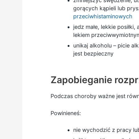
zmniejszyć swędzenie, ut
gorących kąpieli lub pry
przeciwhistaminowych
jedz małe, lekkie posiłki
lekiem przeciwwymiotnym,
unikaj alkoholu – picie 
jest bezpieczny
Zapobieganie rozprz
Podczas choroby ważne jest równi
Powinieneś:
nie wychodzić z pracy lu