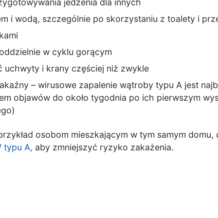
przygotowywania jedzenia dla innych
em i wodą, szczególnie po skorzystaniu z toalety i 
ikami
oddzielnie w cyklu gorącym
ć uchwyty i krany częściej niż zwykle
zakaźny – wirusowe zapalenie wątroby typu A jest najb
iem objawów do około tygodnia po ich pierwszym wys
ego)
 przykład osobom mieszkającym w tym samym domu, c
typu A,
aby zmniejszyć ryzyko zakażenia.