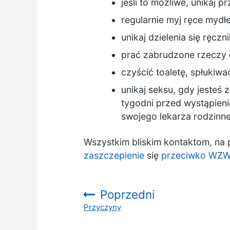
jeśli to możliwe, unikaj 
regularnie myj ręce mydł
unikaj dzielenia się ręczn
prać zabrudzone rzeczy 
czyścić toaletę, spłukiwa
unikaj seksu, gdy jesteś 
tygodni przed wystąpien
swojego lekarza rodzinn
Wszystkim bliskim kontaktom, na
zaszczepienie
się
przeciwko WZW 
Poprzedni
Przyczyny
: