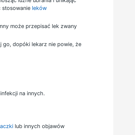
sząc luźne ubrania i unikając
ić stosowanie
leków
dzinny może przepisać lek zwany
 go, dopóki lekarz nie powie, że
fekcji na innych.
taczki
lub innych objawów