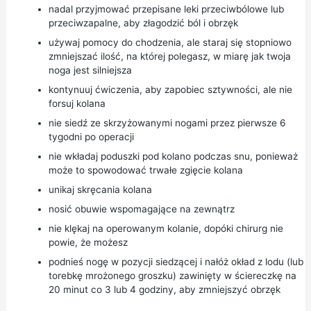
nadal przyjmować przepisane leki przeciwbólowe lub
przeciwzapalne, aby złagodzić ból i obrzęk
używaj pomocy do chodzenia, ale staraj się stopniowo
zmniejszać ilość, na której polegasz, w miarę jak twoja
noga jest silniejsza
kontynuuj ćwiczenia, aby zapobiec sztywności, ale nie
forsuj kolana
nie siedź ze skrzyżowanymi nogami przez pierwsze 6
tygodni po operacji
nie wkładaj poduszki pod kolano podczas snu, ponieważ
może to spowodować trwałe zgięcie kolana
unikaj skręcania kolana
nosić obuwie wspomagające na zewnątrz
nie klękaj na operowanym kolanie, dopóki chirurg nie
powie, że możesz
podnieś nogę w pozycji siedzącej i nałóż okład z lodu (lub
torebkę mrożonego groszku) zawinięty w ściereczkę na
20 minut co 3 lub 4 godziny, aby zmniejszyć obrzęk