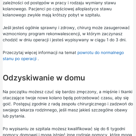
zależności od postępów w pracy i rodzaju wymiany stawu
kolanowego. Pacjenci po częściowej alloplastyce stawu
kolanowego zwykle mają krótszy pobyt w szpitalu.
Jeśli jesteś ogólnie sprawny i zdrowy, chirurg może zasugerować
wzmocniony program rekonwalescencji, w którym zaczynasz
chodzić w dniu operacji i jesteś wypisywany w ciągu 1 do 3 dni.
Przeczytaj więcej informacji na temat
powrotu do normalnego
stanu po operacji
.
Odzyskiwanie w domu
Na początku możesz czuć się bardzo zmęczony, a mięśnie i tkanki
otaczające twoje nowe kolano będą potrzebować czasu, aby się
goić. Postępuj zgodnie z radą zespołu chirurgicznego i zadzwoń do
swojego lekarza rodzinnego, jeśli masz jakieś szczególne obawy
lub pytania.
Po wypisaniu ze szpitala możesz kwalifikować
się do 6 tygodni
pomocy domowej
i mogą istnieć inne
rodzaje
pomocy, które mogą