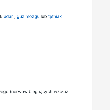
ak
udar
,
guz
mózgu
lub
tętniak
gowego (nerwów biegnących wzdłuż