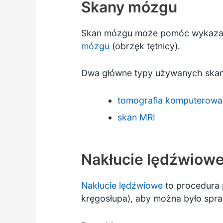
Skany mózgu
Skan mózgu może pomóc wykazać, 
mózgu
(obrzęk tętnicy).
Dwa główne typy używanych skan
tomografia komputerowa
skan MRI
Nakłucie lędźwiow
Nakłucie lędźwiowe
to procedura 
kręgosłupa), aby można było spr