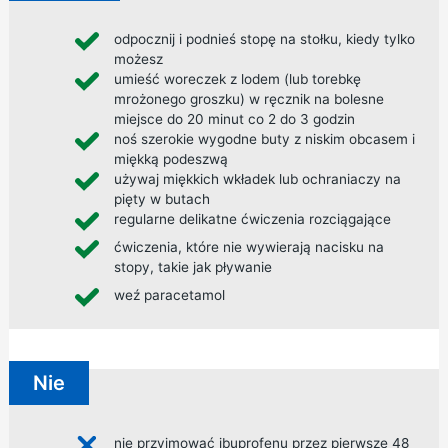
odpocznij i podnieś stopę na stołku, kiedy tylko
możesz
umieść woreczek z lodem (lub torebkę
mrożonego groszku) w ręcznik na bolesne
miejsce do 20 minut co 2 do 3 godzin
noś szerokie wygodne buty z niskim obcasem i
miękką podeszwą
używaj miękkich wkładek lub ochraniaczy na
pięty w butach
regularne
delikatne ćwiczenia rozciągające
ćwiczenia, które nie wywierają nacisku na
stopy, takie jak pływanie
weź paracetamol
Nie
nie przyjmować ibuprofenu przez pierwsze 48