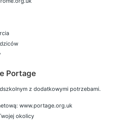
rome.org.uk
rcia
odziców
w
e Portage
zedszkolnym z dodatkowymi potrzebami.
rnetową:
www.portage.org.uk
Twojej okolicy