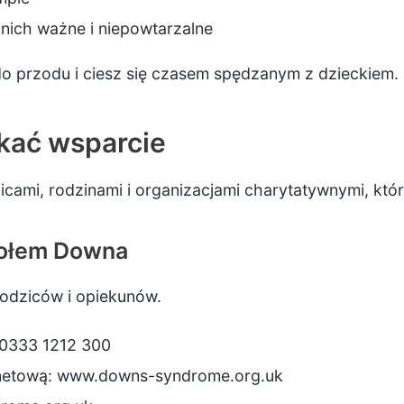
 nich ważne i niepowtarzalne
 do przodu i ciesz się czasem spędzanym z dzieckiem.
kać wsparcie
ami, rodzinami i organizacjami charytatywnymi, które
połem Downa
rodziców i opiekunów.
: 0333 1212 300
rnetową:
www.downs-syndrome.org.uk