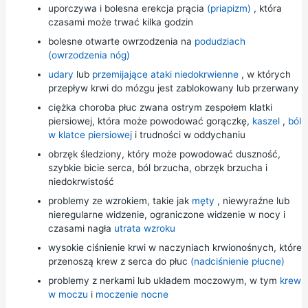
uporczywa i bolesna erekcja prącia
(priapizm)
, która
czasami może trwać kilka godzin
bolesne otwarte owrzodzenia na
podudziach
(owrzodzenia nóg)
udary
lub
przemijające ataki niedokrwienne
, w których
przepływ krwi do mózgu jest zablokowany lub przerwany
ciężka choroba płuc zwana ostrym zespołem klatki
piersiowej, która może powodować gorączkę,
kaszel
,
ból
w klatce piersiowej
i trudności w oddychaniu
obrzęk śledziony, który może powodować duszność,
szybkie bicie serca, ból brzucha, obrzęk brzucha i
niedokrwistość
problemy ze wzrokiem, takie jak
męty
, niewyraźne lub
nieregularne widzenie, ograniczone widzenie w nocy i
czasami nagła
utrata wzroku
wysokie ciśnienie krwi w naczyniach krwionośnych, które
przenoszą krew z serca do płuc
(nadciśnienie płucne)
problemy z nerkami lub układem moczowym, w tym
krew
w moczu
i
moczenie nocne