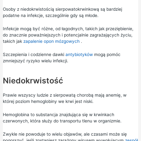
Osoby z niedokrwistością sierpowatokrwinkową są bardziej
podatne na infekcje, szczególnie gdy są młode.
Infekcje mogą być różne, od łagodnych, takich jak przeziębienie,
do znacznie poważniejszych i potencjalnie zagrażających życiu,
takich jak
zapalenie opon mózgowych
.
Szczepienia i codzienne dawki
antybiotyków
mogą pomóc
zmniejszyć ryzyko wielu infekcji.
Niedokrwistość
Prawie wszyscy ludzie z sierpowatą chorobą mają anemię, w
której poziom hemoglobiny we krwi jest niski.
Hemoglobina to substancja znajdująca się w krwinkach
czerwonych, która służy do transportu tlenu w organizmie.
Zwykle nie powoduje to wielu objawów, ale czasami może się
pogorszyć, jeśli zostaniesz zarażony wirusem wywołującym
zespół