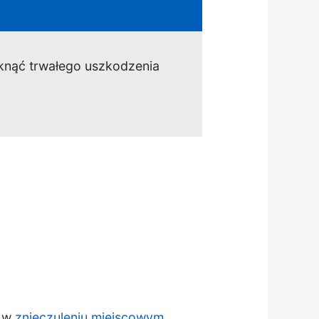
niknąć trwałego uszkodzenia
y w
znieczuleniu miejscowym