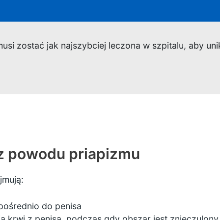
 musi zostać jak najszybciej leczona w szpitalu, aby u
 z powodu priapizmu
jmują:
zpośrednio do penisa
ia krwi z penisa, podczas gdy obszar jest znieczulon