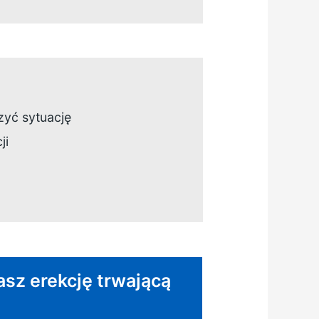
zyć sytuację
ji
asz erekcję trwającą