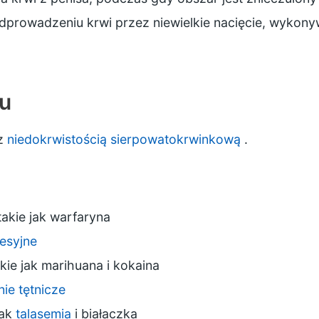
odprowadzeniu krwi przez niewielkie nacięcie, wyko
u
 z
niedokrwistością sierpowatokrwinkową
.
takie jak
warfaryna
resyjne
akie jak marihuana i kokaina
nie tętnicze
jak
talasemia
i białaczka