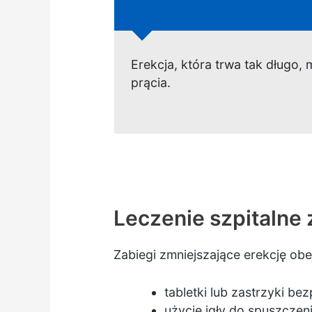
Erekcja, która trwa tak długo,
prącia.
Leczenie szpitalne
Zabiegi zmniejszające erekcję obe
tabletki lub zastrzyki be
użycie igły do spuszczen