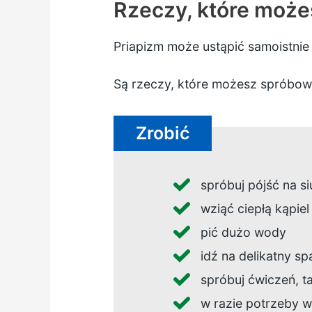
Rzeczy, które moż
Priapizm może ustąpić samoistnie
Są rzeczy, które możesz spróbowa
Zrobić
spróbuj pójść na si
wziąć ciepłą kąpiel
pić dużo wody
idź na delikatny sp
spróbuj ćwiczeń, ta
w razie potrzeby w