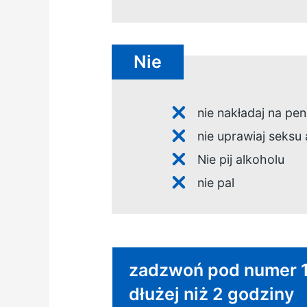
Nie
nie nakładaj na pe
nie uprawiaj seksu 
Nie pij alkoholu
nie pal
Wymagane natychmias
zadzwoń pod numer 112
dłużej niż 2 godziny