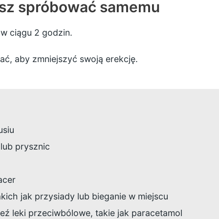
esz spróbować samemu
 w ciągu 2 godzin.
ć, aby zmniejszyć swoją erekcję.
usiu
 lub prysznic
acer
kich jak przysiady lub bieganie w miejscu
eź leki przeciwbólowe, takie jak paracetamol