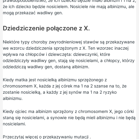
prawdopodobieństwo, że ich dziecko będzie miało albinizm i 1 na 2,
że ich dziecko będzie nosicielem. Nosiciele nie mają albinizmu, ale
mogą przekazać wadliwy gen.
Dziedziczenie połączone z X.
Niektóre typy choroby zwyrodnieniowej stawów są przekazywane
we wzorcu dziedziczenia sprzężonym z X. Ten wzorzec inaczej
wpływa na chłopców i dziewczęta: dziewczynki, które
odziedziczyły wadliwy gen, stają się nosicielami, a chłopcy, którzy
odziedziczą wadliwy gen, dostaną albinizm.
Kiedy matka jest nosicielką albinizmu sprzężonego z
chromosomem X, każda z jej córek ma 1 na 2 szanse na to, że
zostanie nosicielką, a każdy z jej synów ma 1 na 2 ryzyko
albinizmu.
Kiedy ojciec ma albinizm sprzężony z chromosomem X, jego córki
staną się nosicielami, a synowie nie będą mieli albinizmu i nie będą
nosicielami.
Przeczytaj więcej o
przekazywaniu mutacji
.