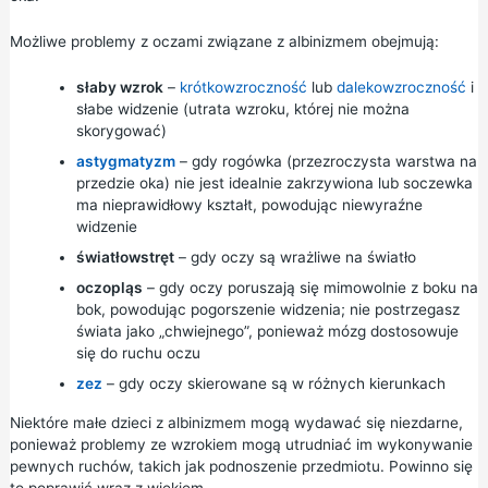
Możliwe problemy z oczami związane z albinizmem obejmują:
słaby wzrok
–
krótkowzroczność
lub
dalekowzroczność
i
słabe widzenie (utrata wzroku, której nie można
skorygować)
astygmatyzm
– gdy rogówka (przezroczysta warstwa na
przedzie oka) nie jest idealnie zakrzywiona lub soczewka
ma nieprawidłowy kształt, powodując niewyraźne
widzenie
światłowstręt
– gdy oczy są wrażliwe na światło
oczopląs
– gdy oczy poruszają się mimowolnie z boku na
bok, powodując pogorszenie widzenia; nie postrzegasz
świata jako „chwiejnego”, ponieważ mózg dostosowuje
się do ruchu oczu
zez
– gdy oczy skierowane są w różnych kierunkach
Niektóre małe dzieci z albinizmem mogą wydawać się niezdarne,
ponieważ problemy ze wzrokiem mogą utrudniać im wykonywanie
pewnych ruchów, takich jak podnoszenie przedmiotu. Powinno się
to poprawić wraz z wiekiem.