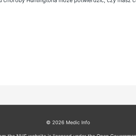
nu choroby Huntingtona może potwierdzić, czy masz 
© 2026
Medic Info
rom the NHS website is licensed under the Open Governmen