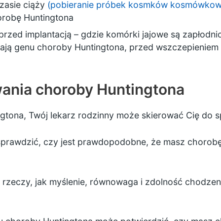
zasie ciąży
(pobieranie próbek kosmków kosmówkow
orobę Huntingtona
przed implantacją
– gdzie
komórki
jajowe są zapłodnio
 mają genu choroby Huntingtona, przed wszczepieniem
ania choroby Huntingtona
gtona, Twój lekarz rodzinny może skierować Cię do sp
 sprawdzić, czy jest prawdopodobne, że masz chorob
 rzeczy, jak myślenie, równowaga i zdolność chodze