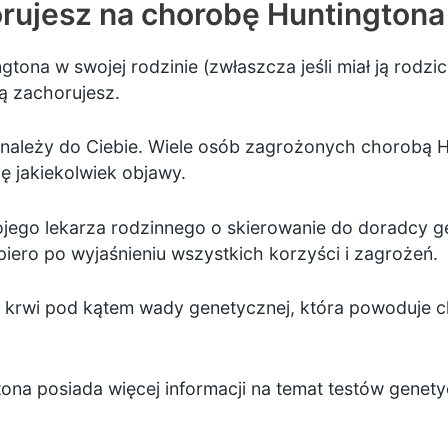
rujesz na chorobę Huntingtona
ngtona w swojej rodzinie (zwłaszcza jeśli miał ją rodz
ją zachorujesz.
należy do Ciebie. Wiele osób zagrożonych chorobą H
ię jakiekolwiek objawy.
ojego lekarza rodzinnego o skierowanie do
doradcy g
piero po wyjaśnieniu wszystkich korzyści i zagrożeń.
i krwi pod kątem wady genetycznej, która powoduje 
na posiada więcej informacji na temat
testów genety