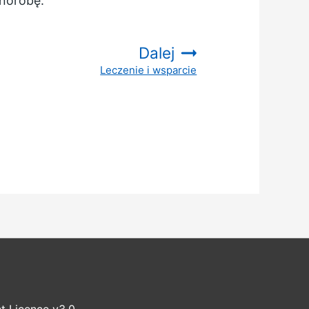
chorobę.
Dalej
Leczenie i wsparcie
:
t Licence v3.0