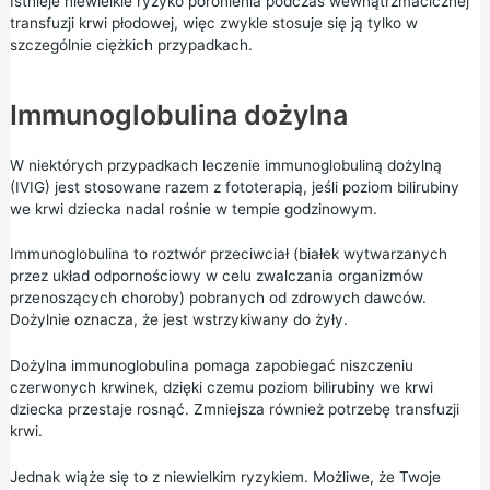
Istnieje niewielkie ryzyko poronienia podczas wewnątrzmacicznej
transfuzji krwi płodowej, więc zwykle stosuje się ją tylko w
szczególnie ciężkich przypadkach.
Immunoglobulina dożylna
W niektórych przypadkach leczenie immunoglobuliną dożylną
(IVIG) jest stosowane razem z fototerapią, jeśli poziom bilirubiny
we krwi dziecka nadal rośnie w tempie godzinowym.
Immunoglobulina to roztwór przeciwciał (białek wytwarzanych
przez układ odpornościowy w celu zwalczania organizmów
przenoszących choroby) pobranych od zdrowych dawców.
Dożylnie oznacza, że jest wstrzykiwany do żyły.
Dożylna immunoglobulina pomaga zapobiegać niszczeniu
czerwonych krwinek, dzięki czemu poziom bilirubiny we krwi
dziecka przestaje rosnąć. Zmniejsza również potrzebę transfuzji
krwi.
Jednak wiąże się to z niewielkim ryzykiem. Możliwe, że Twoje