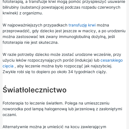
fototerapią, a transfuzje krwi mogą pomóc przyspieszyć usuwanie
bilirubiny (substancji powstającej podczas rozpadu czerwonych
krwinek) z organizmu.
W najpoważniejszych przypadkach
transfuzję krwi
można
przeprowadzić, gdy dziecko jest jeszcze w macicy, a po urodzeniu
można zastosować lek zwany immunoglobuliną dożylną, jeśli
fototerapia nie jest skuteczna.
W razie potrzeby dziecko może zostać urodzone wcześnie, przy
użyciu leków rozpoczynających poród
(indukcja)
lub
cesarskiego
cięcia
, aby leczenie można było rozpocząć jak najszybciej.
Zwykle robi się to dopiero po około 34 tygodniach ciąży.
Światłolecznictwo
Fototerapia to leczenie światłem. Polega na umieszczeniu
noworodka pod lampą halogenową lub jarzeniową z zasłoniętymi
oczami.
Alternatywnie można je umieścić na kocu zawierającym