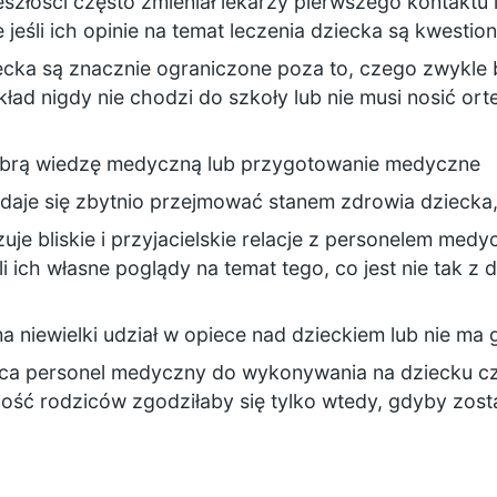
eszłości często zmieniał lekarzy pierwszego kontaktu 
ie jeśli ich opinie na temat leczenia dziecka są kwes
ecka są znacznie ograniczone poza to, czego zwykle 
ład nigdy nie chodzi do szkoły lub nie musi nosić o
dobrą wiedzę medyczną lub przygotowanie medyczne
ydaje się zbytnio przejmować stanem zdrowia dziecka
uje bliskie i przyjacielskie relacje z personelem med
śli ich własne poglądy na temat tego, co jest nie tak z
ma niewielki udział w opiece nad dzieckiem lub nie ma
ęca personel medyczny do wykonywania na dziecku cz
ość rodziców zgodziłaby się tylko wtedy, gdyby zostal