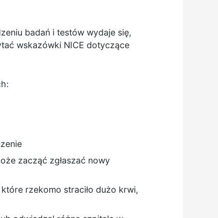
eniu badań i testów wydaje się,
zytać wskazówki NICE dotyczące
h:
czenie
 może zacząć zgłaszać nowy
które rzekomo straciło dużo krwi,