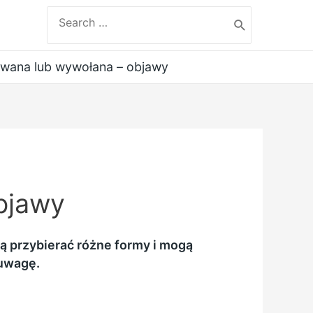
Search
for:
wana lub wywołana – objawy
bjawy
ą przybierać różne formy i mogą
 uwagę.