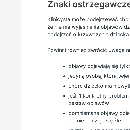
Znaki ostrzegawcz
Klinicysta może podejrzewać chor
że nie ma wyjaśnienia objawów d
podejrzeń o krzywdzenie dziecka 
Powinni również zwrócić uwagę n
objawy pojawiają się tylk
jedyną osobą, która twier
chore dziecko ma niewytł
jeśli 1 konkretny proble
zestaw objawów
domniemane objawy dzieck
ale nie poczuje się źle