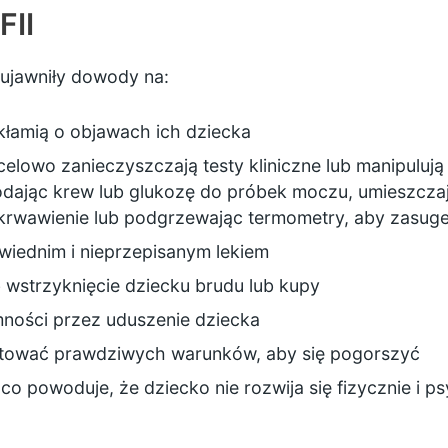
FII
ujawniły dowody na:
kłamią o objawach ich dziecka
celowo zanieczyszczają testy kliniczne lub manipuluj
odając krew lub glukozę do próbek moczu, umieszczaj
krwawienie lub podgrzewając termometry, aby zasug
wiednim i nieprzepisanym lekiem
b wstrzyknięcie dziecku brudu lub kupy
mności przez uduszenie dziecka
raktować prawdziwych warunków, aby się pogorszyć
co powoduje, że dziecko nie rozwija się fizycznie i 