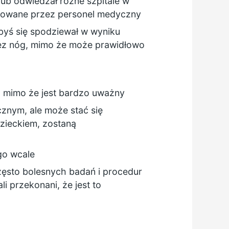
lub odwiedzał różne szpitale w
tionowane przez personel medyczny
byś się spodziewał w wyniku
rtez nóg, mimo że może prawidłowo
, mimo że jest bardzo uważny
ycznym, ale może stać się
 dzieckiem, zostaną
 go wcale
ęsto bolesnych badań i procedur
i przekonani, że jest to