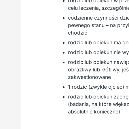
rodzic lub opiekun w prz
celu leczenia, szczególn
codzienne czynności dzi
pewnego stanu – na przyk
chodzić
rodzic lub opiekun ma 
rodzic lub opiekun nie w
rodzic lub opiekun nawiąz
obraźliwy lub kłótliwy, je
zakwestionowane
1 rodzic (zwykle ojciec) 
rodzic lub opiekun zach
(badania, na które większ
absolutnie konieczne)