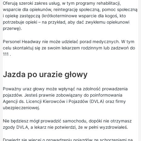
Oferują szeroki zakres usług, w tym programy rehabilitacji,
wsparcie dla opiekunów, reintegrację społeczną, pomoc społeczną
i opiekę zastępczą (krótkoterminowe wsparcie dla kogoś, kto
potrzebuje opieki – na przykład, aby dać zwykłemu opiekunowi
przerwę).
Personel Headway nie może udzielać porad medycznych. W tym
celu skontaktuj się ze swoim lekarzem rodzinnym lub zadzwoń do
111
.
Jazda po urazie głowy
Poważny uraz głowy może wpłynąć na zdolność prowadzenia
pojazdów. Jesteś prawnie zobowiązany do poinformowania
Agencji ds. Licencji Kierowców i Pojazdów (DVLA)
oraz firmy
ubezpieczeniowej.
Nie będziesz mógł prowadzić samochodu, dopóki nie otrzymasz
zgody DVLA, a lekarz nie potwierdzi, że w pełni wyzdrowiałeś.
Dowiedz się więcej o prowadzeniu pojazdów ze schorzeniami
na