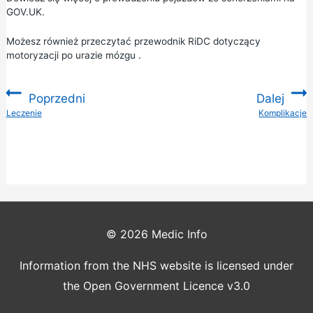
GOV.UK.
Możesz również przeczytać przewodnik RiDC dotyczący
motoryzacji po urazie mózgu
.
Poprzedni
Dalej
:
Leczenie
Komplikacje
:
© 2026
Medic Info
Information from the NHS website is licensed under
the Open Government Licence v3.0