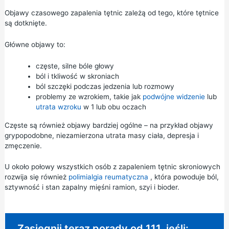
Objawy czasowego zapalenia tętnic zależą od tego, które tętnice
są dotknięte.
Główne objawy to:
częste, silne bóle głowy
ból i tkliwość w skroniach
ból szczęki podczas jedzenia lub rozmowy
problemy ze wzrokiem, takie jak
podwójne widzenie
lub
utrata wzroku
w 1 lub obu oczach
Częste są również objawy bardziej ogólne – na przykład objawy
grypopodobne, niezamierzona utrata masy ciała, depresja i
zmęczenie.
U około połowy wszystkich osób z zapaleniem tętnic skroniowych
rozwija się również
polimialgia reumatyczna
, która powoduje ból,
sztywność i stan zapalny mięśni ramion, szyi i bioder.
Pilna rada:
Zasięgnij teraz porady od 111, jeśli: