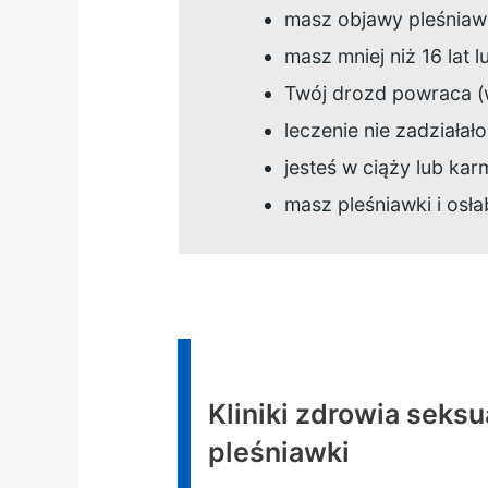
masz objawy pleśniaw
masz mniej niż 16 lat l
Twój drozd powraca (w
leczenie nie zadziałało
jesteś w ciąży lub karm
masz pleśniawki i osł
Informacja:
Kliniki zdrowia sek
pleśniawki