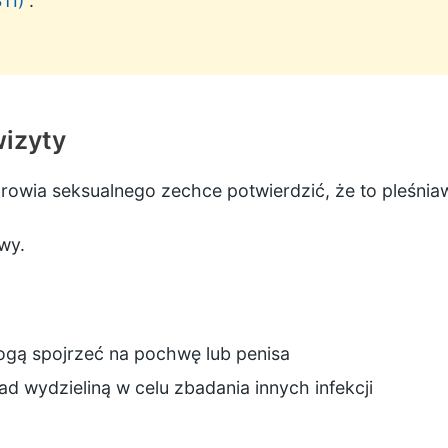
TI)
.
wizyty
zdrowia seksualnego zechce potwierdzić, że to pleśniaw
wy.
mogą spojrzeć na pochwę lub penisa
d wydzieliną w celu zbadania innych infekcji