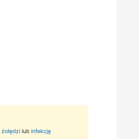
żołędzi
lub
infekcję