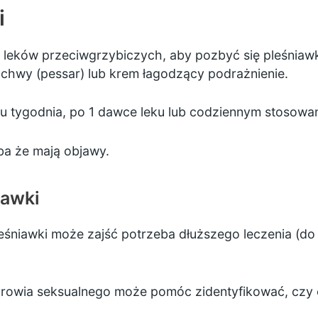
i
eków przeciwgrzybiczych, aby pozbyć się pleśniawki
ochwy (pessar) lub krem łagodzący podrażnienie.
gu tygodnia, po 1 dawce leku lub codziennym stosowa
ba że mają objawy.
iawki
śniawki może zajść potrzeba dłuższego leczenia (do 6
 zdrowia seksualnego może pomóc zidentyfikować, czy