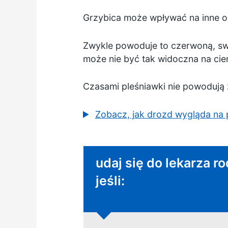
Grzybica może wpływać na inne ob
Zwykle powoduje to czerwoną, swę
może nie być tak widoczna na cie
Czasami pleśniawki nie powodują
Zobacz, jak drozd wygląda na p
Nie pilna porada:
udaj się do lekarza r
jeśli: