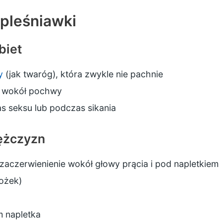
pleśniawki
biet
y
(jak twaróg), która zwykle nie pachnie
e wokół pochwy
as seksu lub podczas sikania
ężczyzn
i zaczerwienienie wokół głowy prącia i pod napletkiem
rożek)
m napletka