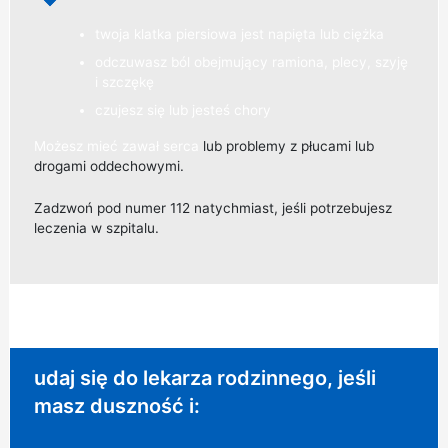
twoja klatka piersiowa jest napięta lub ciężka
odczuwasz ból obejmujący ramiona, plecy, szyję
i szczękę
czujesz się lub jesteś chory
Możesz mieć
zawał serca
lub problemy z płucami lub
drogami oddechowymi.
Zadzwoń pod numer 112 natychmiast, jeśli potrzebujesz
leczenia w szpitalu.
Niepilna rada:
udaj się do lekarza rodzinnego, jeśli
masz duszność i: