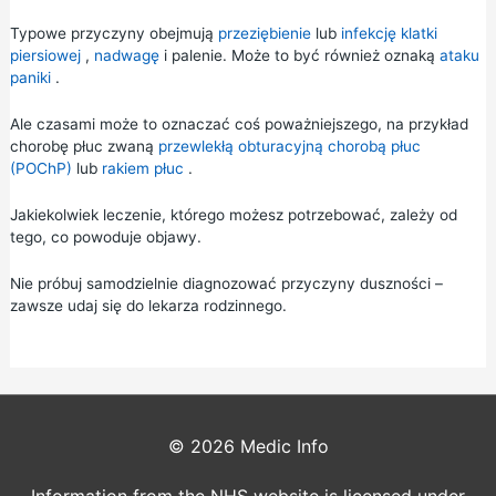
Typowe przyczyny obejmują
przeziębienie
lub
infekcję klatki
piersiowej
,
nadwagę
i palenie. Może to być również oznaką
ataku
paniki
.
Ale czasami może to oznaczać coś poważniejszego, na przykład
chorobę płuc zwaną
przewlekłą obturacyjną chorobą płuc
(POChP)
lub
rakiem płuc
.
Jakiekolwiek leczenie, którego możesz potrzebować, zależy od
tego, co powoduje objawy.
Nie próbuj samodzielnie diagnozować przyczyny duszności –
zawsze udaj się do lekarza rodzinnego.
© 2026
Medic Info
Information from the NHS website is licensed under