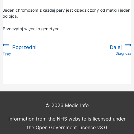
Jeden chromosom z każdej pary jest dziedziczony od matki i jeden
od ojca.
Przeczytaj więcej o
genetyce
.
Poprzedni
Dalej
:
Typy
Diagnoza
:
© 2026
Medic Info
Information from the NHS website is licensed under
the Open Government Licence v3.0