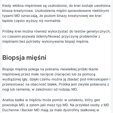
Kiedy włókna mięśniowe są uszkodzone, do krwi zostaje uwolniona
kinaza kreatynowa. Uszkodzenia mięśni spowodowane niektórymi
typami MD oznaczają, że poziom kinazy kreatynowej we krwi
będzie często wyższy niż normalnie.
Próbkę krwi można również wykorzystać do testów genetycznych,
co czasami pozwala zidentyfikować przyczynę problemów z
mięśniami bez potrzeby wykonywania biopsji mięśnia.
Biopsja mięśni
Biopsja mięśnia polega na pobraniu niewielkiej próbki tkanki
mięśniowej przez małe nacięcie (nacięcie) lub za pomocą
wydrążonej igły, dzięki czemu można ją zbadać pod mikroskopem i
przetestować na obecność białek. Próbka jest zwykle pobierana z
nogi lub ramienia, w zależności od rodzaju MD.
Analiza białka w mięśniu może pomóc w ustaleniu, który gen
powoduje MD, a zatem jaki masz typ MD. Na przykład osoby z MD
Duchenne i Becker MD mają za mało dystrofiny białkowej w