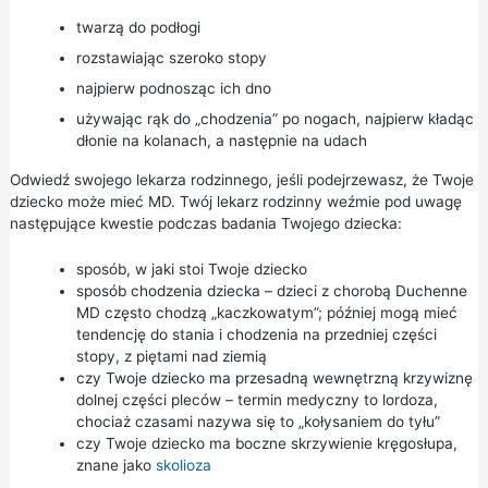
twarzą do podłogi
rozstawiając szeroko stopy
najpierw podnosząc ich dno
używając rąk do „chodzenia” po nogach, najpierw kładąc
dłonie na kolanach, a następnie na udach
Odwiedź swojego lekarza rodzinnego, jeśli podejrzewasz, że Twoje
dziecko może mieć MD. Twój lekarz rodzinny weźmie pod uwagę
następujące kwestie podczas badania Twojego dziecka:
sposób, w jaki stoi Twoje dziecko
sposób chodzenia dziecka – dzieci z chorobą Duchenne
MD często chodzą „kaczkowatym”; później mogą mieć
tendencję do stania i chodzenia na przedniej części
stopy, z piętami nad ziemią
czy Twoje dziecko ma przesadną wewnętrzną krzywiznę
dolnej części pleców – termin medyczny to lordoza,
chociaż czasami nazywa się to „kołysaniem do tyłu”
czy Twoje dziecko ma boczne skrzywienie kręgosłupa,
znane jako
skolioza