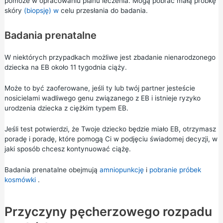
pomoże w opracowaniu planu leczenia. Mogą pobrać małą próbkę
skóry
(biopsję) w
celu przesłania do badania.
Badania prenatalne
W niektórych przypadkach możliwe jest zbadanie nienarodzonego
dziecka na EB około 11 tygodnia ciąży.
Może to być zaoferowane, jeśli ty lub twój partner jesteście
nosicielami wadliwego genu związanego z EB i istnieje ryzyko
urodzenia dziecka z ciężkim typem EB.
Jeśli test potwierdzi, że Twoje dziecko będzie miało EB, otrzymasz
poradę i poradę, które pomogą Ci w podjęciu świadomej decyzji, w
jaki sposób chcesz kontynuować ciążę.
Badania prenatalne obejmują
amniopunkcję
i
pobranie próbek
kosmówki
.
Przyczyny pęcherzowego rozpadu