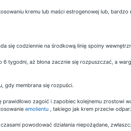
osowaniu kremu lub maści estrogenowej lub, bardzo rz
ada się codziennie na środkową linię spoiny wewnętrz
 6 tygodni, aż błona zacznie się rozpuszczać, a war
u, gdy membrana się rozpuści.
prawidłowo zagoić i zapobiec kolejnemu zrostowi war
stosowanie
emolientu
, takiego jak krem przeciw odpar
zasami powodować działania niepożądane, zwłaszcza 