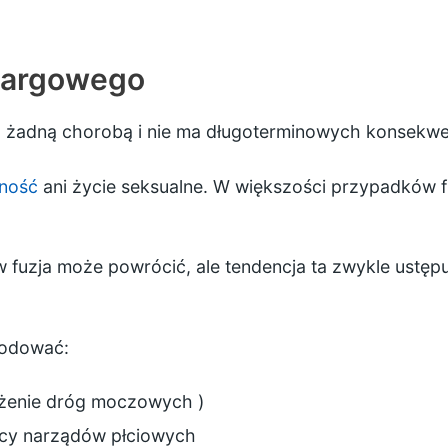
 wargowego
z żadną chorobą i nie ma długoterminowych konsekwen
ność
ani życie seksualne. W większości przypadków fu
 fuzja może powrócić, ale tendencja ta zwykle ustęp
odować:
żenie dróg moczowych
)
licy narządów płciowych