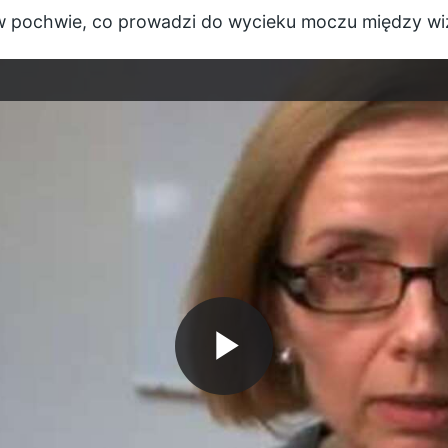
 w pochwie, co prowadzi do wycieku moczu między wi
P