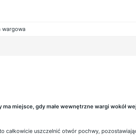
a wargowa
y ma miejsce, gdy małe wewnętrzne wargi wokół wej
 całkowicie uszczelnić otwór pochwy, pozostawiając