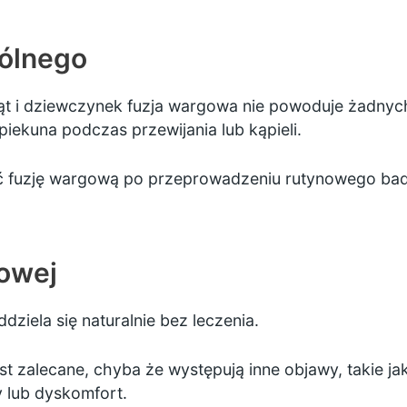
gólnego
t i dziewczynek fuzja wargowa nie powoduje żadnych
iekuna podczas przewijania lub kąpieli.
ć fuzję wargową po przeprowadzeniu rutynowego bad
gowej
ziela się naturalnie bez leczenia.
t zalecane, chyba że występują inne objawy, takie ja
lub dyskomfort.