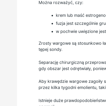
Można rozważyć, czy:
krem lub maść estrogeno
fuzja jest szczególnie gru
w pochwie uwięzione jes
Zrosty wargowe są stosunkowo łat
tępej sondy.
Separację chirurgiczną przeprow
gdy obszar jest odrętwiały, pon
Aby krawędzie wargowe zagoiły się
przez kilka tygodni emolientu, ta
Istnieje duże prawdopodobieństwo