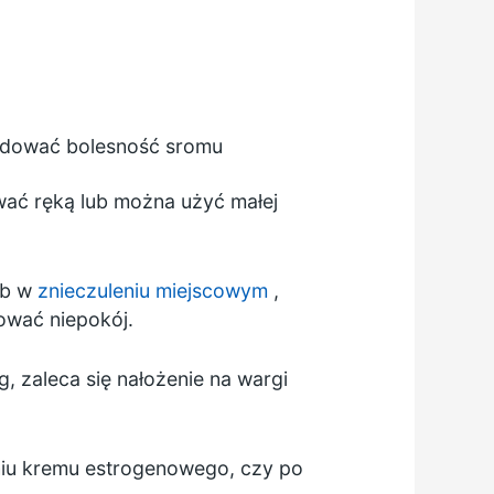
wodować bolesność sromu
wać ręką lub można użyć małej
ub w
znieczuleniu miejscowym
,
ować niepokój.
, zaleca się nałożenie na wargi
aniu kremu estrogenowego, czy po