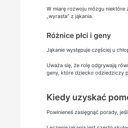
W miarę rozwoju mózgu niektóre 
„wyrasta” z jąkania.
Różnice płci i geny
Jąkanie występuje częściej u chłop
Uważa się, że rolę odgrywają równ
geny, które dziecko odziedziczy
Kiedy uzyskać pom
Powinieneś zasięgnąć porady, jeś
Leczenie jąkania jest często skut