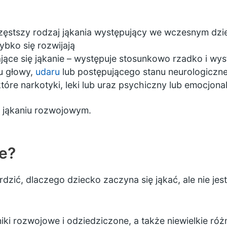
zęstszy rodzaj jąkania występujący we wczesnym dzie
ybko się rozwijają
jące się jąkanie – występuje stosunkowo rzadko i wyst
u głowy,
udaru
lub postępującego stanu neurologiczn
re narkotyki, leki lub uraz psychiczny lub emocjona
na jąkaniu rozwojowym.
e?
rdzić, dlaczego dziecko zaczyna się jąkać, ale nie j
i rozwojowe i odziedziczone, a także niewielkie róż