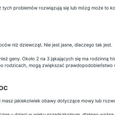
z tych problemów rozwiązują się lub mózg może to ko
ców niż dziewcząt. Nie jest jasne, dlaczego tak jest.
ież geny. Około 2 na 3 jąkających się ma rodzinną hist
 po rodzicach, mogą zwiększać prawdopodobieństwo w
oc
li masz jakiekolwiek obawy dotyczące mowy lub rozwo
eczne u dzieci w wieku przedszkolnym, dlatego ważne 