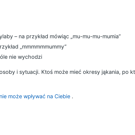
sylaby – na przykład mówiąc „mu-mu-mu-mumia”
a przykład „mmmmmmummy”
góle nie wychodzi
osoby i sytuacji. Ktoś może mieć okresy jąkania, po k
anie może wpływać na Ciebie
.