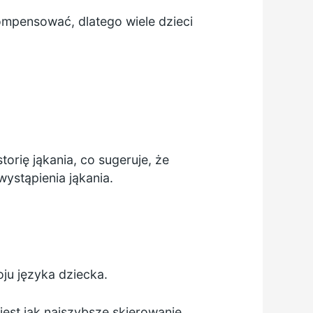
mpensować, dlatego wiele dzieci
orię jąkania, co sugeruje, że
ystąpienia jąkania.
ju języka dziecka.
jest jak najszybsze skierowanie