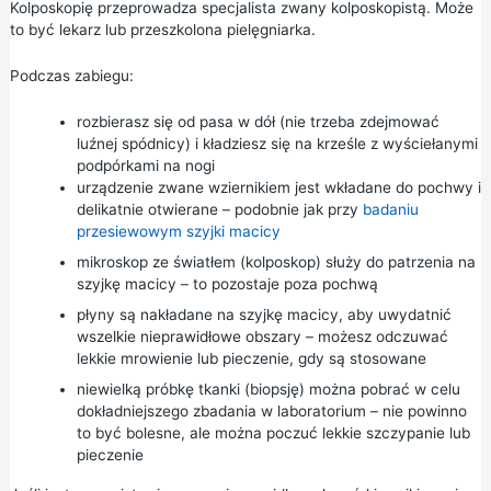
Kolposkopię przeprowadza specjalista zwany kolposkopistą. Może
to być lekarz lub przeszkolona pielęgniarka.
Podczas zabiegu:
rozbierasz się od pasa w dół (nie trzeba zdejmować
luźnej spódnicy) i kładziesz się na krześle z wyściełanymi
podpórkami na nogi
urządzenie zwane wziernikiem jest wkładane do pochwy i
delikatnie otwierane – podobnie jak przy
badaniu
przesiewowym szyjki macicy
mikroskop ze światłem (kolposkop) służy do patrzenia na
szyjkę macicy – to pozostaje poza pochwą
płyny są nakładane na szyjkę macicy, aby uwydatnić
wszelkie nieprawidłowe obszary – możesz odczuwać
lekkie mrowienie lub pieczenie, gdy są stosowane
niewielką próbkę tkanki (biopsję) można pobrać w celu
dokładniejszego zbadania w laboratorium – nie powinno
to być bolesne, ale można poczuć lekkie szczypanie lub
pieczenie