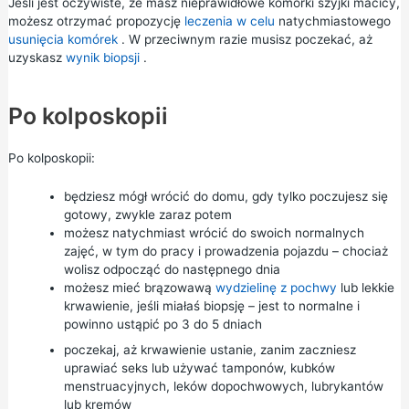
Jeśli jest oczywiste, że masz nieprawidłowe komórki szyjki macicy,
możesz otrzymać propozycję
leczenia w celu
natychmiastowego
usunięcia komórek
. W przeciwnym razie musisz poczekać, aż
uzyskasz
wynik biopsji
.
Po kolposkopii
Po kolposkopii:
będziesz mógł wrócić do domu, gdy tylko poczujesz się
gotowy, zwykle zaraz potem
możesz natychmiast wrócić do swoich normalnych
zajęć, w tym do pracy i prowadzenia pojazdu – chociaż
wolisz odpocząć do następnego dnia
możesz mieć brązowawą
wydzielinę z pochwy
lub lekkie
krwawienie, jeśli miałaś biopsję – jest to normalne i
powinno ustąpić po 3 do 5 dniach
poczekaj, aż krwawienie ustanie, zanim zaczniesz
uprawiać seks lub używać tamponów, kubków
menstruacyjnych, leków dopochwowych, lubrykantów
lub kremów