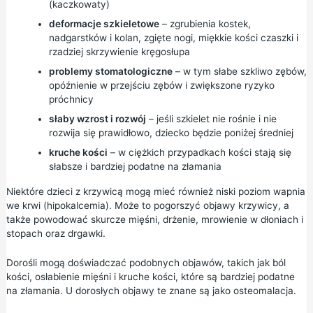
(kaczkowaty)
deformacje szkieletowe
– zgrubienia kostek,
nadgarstków i kolan, zgięte nogi, miękkie kości czaszki i
rzadziej skrzywienie kręgosłupa
problemy stomatologiczne
– w tym słabe szkliwo zębów,
opóźnienie w przejściu zębów i zwiększone ryzyko
próchnicy
słaby wzrost i rozwój
– jeśli szkielet nie rośnie i nie
rozwija się prawidłowo, dziecko będzie poniżej średniej
kruche kości
– w ciężkich przypadkach kości stają się
słabsze i bardziej podatne na złamania
Niektóre dzieci z krzywicą mogą mieć również niski poziom wapnia
we krwi (hipokalcemia). Może to pogorszyć objawy krzywicy, a
także powodować skurcze mięśni, drżenie, mrowienie w dłoniach i
stopach oraz drgawki.
Dorośli mogą doświadczać podobnych objawów, takich jak ból
kości, osłabienie mięśni i kruche kości, które są bardziej podatne
na złamania. U dorosłych objawy te znane są jako osteomalacja.