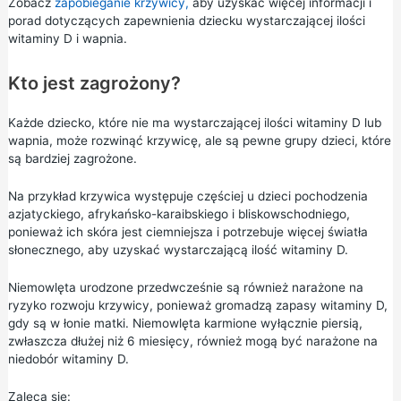
Zobacz
zapobieganie krzywicy,
aby uzyskać więcej informacji i
porad dotyczących zapewnienia dziecku wystarczającej ilości
witaminy D i wapnia.
Kto jest zagrożony?
Każde dziecko, które nie ma wystarczającej ilości witaminy D lub
wapnia, może rozwinąć krzywicę, ale są pewne grupy dzieci, które
są bardziej zagrożone.
Na przykład krzywica występuje częściej u dzieci pochodzenia
azjatyckiego, afrykańsko-karaibskiego i bliskowschodniego,
ponieważ ich skóra jest ciemniejsza i potrzebuje więcej światła
słonecznego, aby uzyskać wystarczającą ilość witaminy D.
Niemowlęta urodzone przedwcześnie są również narażone na
ryzyko rozwoju krzywicy, ponieważ gromadzą zapasy witaminy D,
gdy są w łonie matki. Niemowlęta karmione wyłącznie piersią,
zwłaszcza dłużej niż 6 miesięcy, również mogą być narażone na
niedobór witaminy D.
Zaleca się: