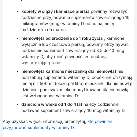
kobiety w ciąży i karmiące piersią
powinny rozważyć
codzienne przyjmowanie suplementu zawierającego 10
mikrogramów (mcg) witaminy D od co najmniej
października do marca
niemowlęta od urodzenia do 1 roku życia
, karmione
wyłącznie lub częściowo piersią, powinny otrzymywać
codziennie suplement zawierający od 8,5 do 10 mcg
witaminy D, aby mieć pewność, że dostaną
wystarczającą ilość
niemowlęta karmione mieszanką dla niemowląt
nie
potrzebują suplementu witaminy D, dopóki nie otrzymają
mniej niż 500 ml (około pół litra) mieszanki dla niemowląt
dziennie, ponieważ mleko modyfikowane dla niemowląt
jest wzbogacone witaminą D
dzieciom w wieku od 1 do 4 lat
należy codziennie
podawać suplement zawierający 10 mcg witaminy D.
Aby uzyskać więcej informacji, przeczytaj,
kto powinien
przyjmować suplementy witaminy D.