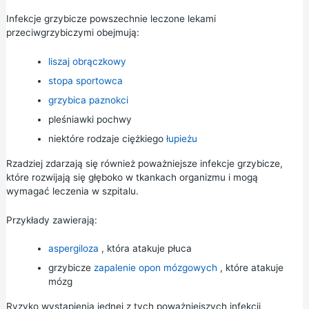
Infekcje grzybicze powszechnie leczone lekami
przeciwgrzybiczymi obejmują:
liszaj obrączkowy
stopa sportowca
grzybica paznokci
pleśniawki pochwy
niektóre rodzaje ciężkiego
łupieżu
Rzadziej zdarzają się również poważniejsze infekcje grzybicze,
które rozwijają się głęboko w tkankach organizmu i mogą
wymagać leczenia w szpitalu.
Przykłady zawierają:
aspergiloza
, która atakuje płuca
grzybicze
zapalenie opon mózgowych
, które atakuje
mózg
Ryzyko wystąpienia jednej z tych poważniejszych infekcji