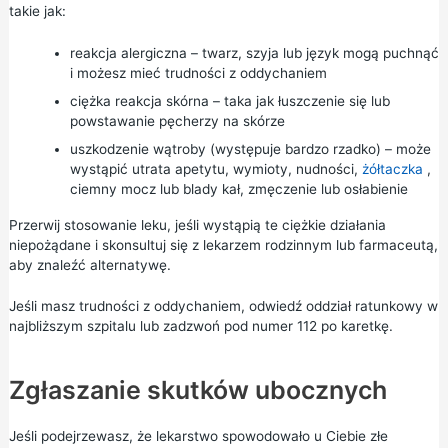
takie jak:
reakcja alergiczna – twarz, szyja lub język mogą puchnąć
i możesz mieć trudności z oddychaniem
ciężka reakcja skórna – taka jak łuszczenie się lub
powstawanie pęcherzy na skórze
uszkodzenie wątroby (występuje bardzo rzadko) – może
wystąpić utrata apetytu, wymioty, nudności,
żółtaczka
,
ciemny mocz lub blady kał, zmęczenie lub osłabienie
Przerwij stosowanie leku, jeśli wystąpią te ciężkie działania
niepożądane i skonsultuj się z lekarzem rodzinnym lub farmaceutą,
aby znaleźć alternatywę.
Jeśli masz trudności z oddychaniem, odwiedź oddział ratunkowy w
najbliższym szpitalu
lub zadzwoń pod numer 112 po karetkę.
Zgłaszanie skutków ubocznych
Jeśli podejrzewasz, że lekarstwo spowodowało u Ciebie złe