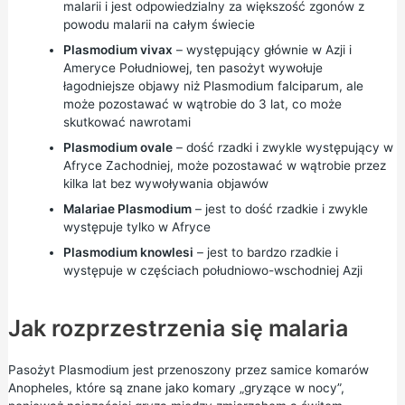
malarii i jest odpowiedzialny za większość zgonów z
powodu malarii na całym świecie
Plasmodium vivax
– występujący głównie w Azji i
Ameryce Południowej, ten pasożyt wywołuje
łagodniejsze objawy niż Plasmodium falciparum, ale
może pozostawać w wątrobie do 3 lat, co może
skutkować nawrotami
Plasmodium ovale
– dość rzadki i zwykle występujący w
Afryce Zachodniej, może pozostawać w wątrobie przez
kilka lat bez wywoływania objawów
Malariae Plasmodium
– jest to dość rzadkie i zwykle
występuje tylko w Afryce
Plasmodium knowlesi
– jest to bardzo rzadkie i
występuje w częściach południowo-wschodniej Azji
Jak rozprzestrzenia się malaria
Pasożyt Plasmodium jest przenoszony przez samice komarów
Anopheles, które są znane jako komary „gryzące w nocy”,