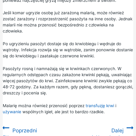
ponieważ najczęściej gryzą między zmierzchem a świtem.
Jeśli komar ugryzie osobę już zarażoną malarią, może również
zostać zarażony i rozprzestrzenić pasożyta na inne osoby. Jednak
malarii nie można przenosić bezpośrednio z człowieka na
człowieka.
Po ugryzieniu pasożyt dostaje się do krwiobiegu i wędruje do
wątroby. Infekcja rozwija się w wątrobie, zanim ponownie dostanie
się do krwiobiegu i zaatakuje czerwone krwinki.
Pasożyty rosną i namnażają się w krwinkach czerwonych. W
regularnych odstępach czasu zakażone krwinki pękają, uwalniając
więcej pasożytów do krwi. Zainfekowane krwinki zwykle pękają co
48-72 godziny. Za każdym razem, gdy pękną, dostaniesz gorączki,
dreszczy i pocenia się.
Malarię można również przenosić poprzez
transfuzję krwi
i
używanie
wspólnych igieł, ale jest to bardzo rzadkie.
Poprzedni
Dalej