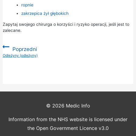
ropnie
zakrzepica żył głębokich
Zapytaj swojego chirurga o korzyści i ryzyko operacji, jeśli jest to
zalecane.
Poprzedni
:
Odleżyny (odleżyny)
© 2026
Medic Info
Information from the NHS website is licensed under
the Open Government Licence v3.0