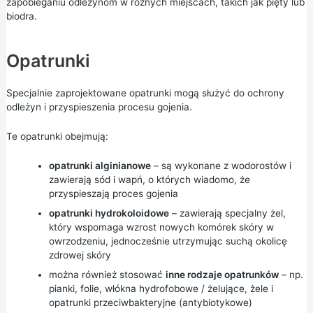
zapobieganiu odleżynom w różnych miejscach, takich jak pięty lub
biodra.
Opatrunki
Specjalnie zaprojektowane opatrunki mogą służyć do ochrony
odleżyn i przyspieszenia procesu gojenia.
Te opatrunki obejmują:
opatrunki alginianowe
– są wykonane z wodorostów i
zawierają sód i wapń, o których wiadomo, że
przyspieszają proces gojenia
opatrunki hydrokoloidowe
– zawierają specjalny żel,
który wspomaga wzrost nowych komórek skóry w
owrzodzeniu, jednocześnie utrzymując suchą okolicę
zdrowej skóry
można również stosować
inne rodzaje opatrunków
– np.
pianki, folie, włókna hydrofobowe / żelujące, żele i
opatrunki przeciwbakteryjne (antybiotykowe)